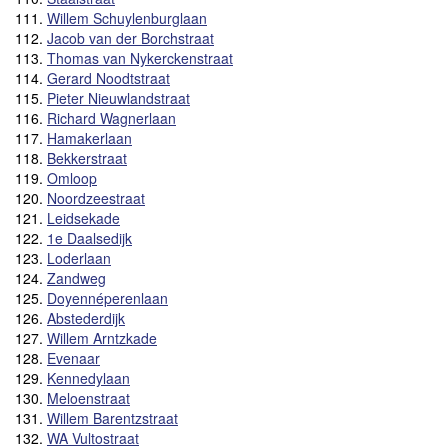
111.
Willem Schuylenburglaan
112.
Jacob van der Borchstraat
113.
Thomas van Nykerckenstraat
114.
Gerard Noodtstraat
115.
Pieter Nieuwlandstraat
116.
Richard Wagnerlaan
117.
Hamakerlaan
118.
Bekkerstraat
119.
Omloop
120.
Noordzeestraat
121.
Leidsekade
122.
1e Daalsedijk
123.
Loderlaan
124.
Zandweg
125.
Doyennéperenlaan
126.
Abstederdijk
127.
Willem Arntzkade
128.
Evenaar
129.
Kennedylaan
130.
Meloenstraat
131.
Willem Barentzstraat
132.
WA Vultostraat