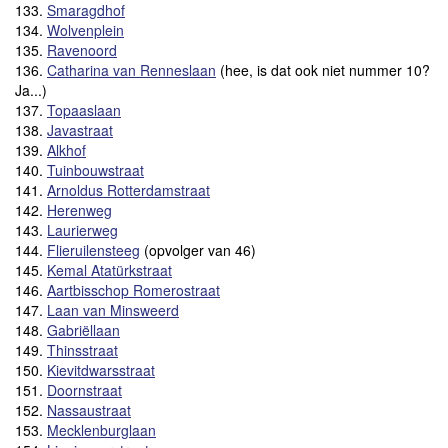
133.
Smaragdhof
134.
Wolvenplein
135.
Ravenoord
136.
Catharina van Renneslaan
(hee, is dat ook niet nummer 10?
Ja...)
137.
Topaaslaan
138.
Javastraat
139.
Alkhof
140.
Tuinbouwstraat
141.
Arnoldus Rotterdamstraat
142.
Herenweg
143.
Laurierweg
144.
Flieruilensteeg
(opvolger van 46)
145.
Kemal Atatürkstraat
146.
Aartbisschop Romerostraat
147.
Laan van Minsweerd
148.
Gabriëllaan
149.
Thinsstraat
150.
Kievitdwarsstraat
151.
Doornstraat
152.
Nassaustraat
153.
Mecklenburglaan