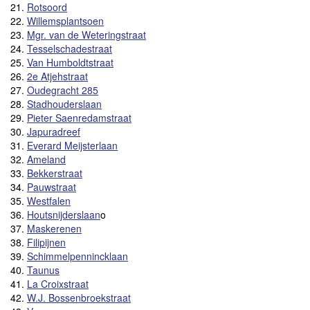
21.
Rotsoord
22.
Willemsplantsoen
23.
Mgr. van de Weteringstraat
24.
Tesselschadestraat
25.
Van Humboldtstraat
26.
2e Atjehstraat
27.
Oudegracht 285
28.
Stadhouderslaan
29.
Pieter Saenredamstraat
30.
Japuradreef
31.
Everard Meijsterlaan
32.
Ameland
33.
Bekkerstraat
34.
Pauwstraat
35.
Westfalen
36.
Houtsnijderslaan
o
37.
Maskerenen
38.
Filipijnen
39.
Schimmelpennincklaan
40.
Taunus
41.
La Croixstraat
42.
W.J. Bossenbroekstraat