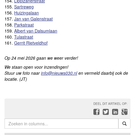
154.
Lippizanerstraat
155.
Sartreweg
156.
Huizingalaan
157.
Jan van Galenstraat
158.
Parkstraat
159.
Albert van Dalsumlaan
160.
Tulastraat
161.
Gerrit Rietveldhof
Op 24 mei 2026 gaan we weer verder!
We staan open voor inzendingen!
Stuur uw foto naar
info@nieuws030.nl
en vermeld daarbij ook de
locatie. (JT)
DEEL DIT ARTIKEL OP: