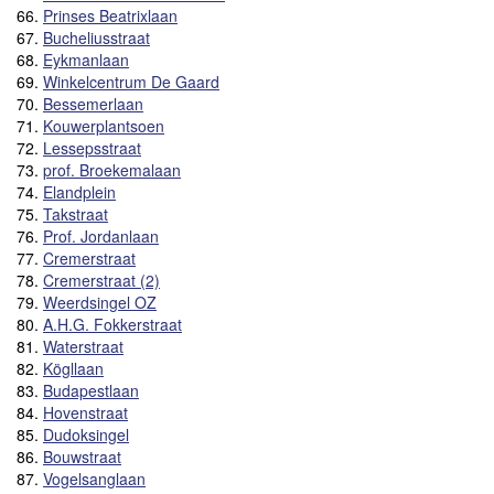
66.
Prinses Beatrixlaan
67.
Bucheliusstraat
68.
Eykmanlaan
69.
Winkelcentrum De Gaard
70.
Bessemerlaan
71.
Kouwerplantsoen
72.
Lessepsstraat
73.
prof. Broekemalaan
74.
Elandplein
75.
Takstraat
76.
Prof. Jordanlaan
77.
Cremerstraat
78.
Cremerstraat (2)
79.
Weerdsingel OZ
80.
A.H.G. Fokkerstraat
81.
Waterstraat
82.
Kögllaan
83.
Budapestlaan
84.
Hovenstraat
85.
Dudoksingel
86.
Bouwstraat
87.
Vogelsanglaan