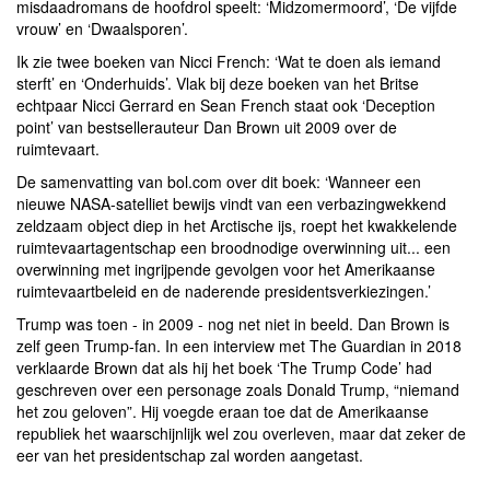
misdaadromans de hoofdrol speelt: ‘Midzomermoord’, ‘De vijfde
vrouw’ en ‘Dwaalsporen’.
Ik zie twee boeken van Nicci French: ‘Wat te doen als iemand
sterft’ en ‘Onderhuids’. Vlak bij deze boeken van het Britse
echtpaar Nicci Gerrard en Sean French staat ook ‘Deception
point’ van bestsellerauteur Dan Brown uit 2009 over de
ruimtevaart.
De samenvatting van bol.com over dit boek: ‘Wanneer een
nieuwe NASA-satelliet bewijs vindt van een verbazingwekkend
zeldzaam object diep in het Arctische ijs, roept het kwakkelende
ruimtevaartagentschap een broodnodige overwinning uit... een
overwinning met ingrijpende gevolgen voor het Amerikaanse
ruimtevaartbeleid en de naderende presidentsverkiezingen.’
Trump was toen - in 2009 - nog net niet in beeld. Dan Brown is
zelf geen Trump-fan. In een interview met The Guardian in 2018
verklaarde Brown dat als hij het boek ‘The Trump Code’ had
geschreven over een personage zoals Donald Trump, “niemand
het zou geloven”. Hij voegde eraan toe dat de Amerikaanse
republiek het waarschijnlijk wel zou overleven, maar dat zeker de
eer van het presidentschap zal worden aangetast.