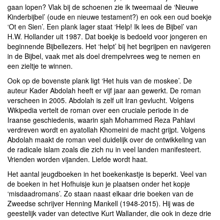
gaan lopen? Vlak bij de schoenen zie ik tweemaal de ‘Nieuwe
Kinderbijbel’ (oude en nieuwe testament?) en ook een oud boekje
‘Ot en Sien’. Een plank lager staat ‘Help! Ik lees de Bijbel’ van
H.W. Hollander uit 1987. Dat boekje is bedoeld voor jongeren en
beginnende Bijbellezers. Het ‘helpt’ bij het begrijpen en navigeren
in de Bijbel, vaak met als doel drempelvrees weg te nemen en
een zieltje te winnen.
Ook op de bovenste plank ligt ‘Het huis van de moskee’. De
auteur Kader Abdolah heeft er vijf jaar aan gewerkt. De roman
verscheen in 2005. Abdolah is zelf uit Iran gevlucht. Volgens
Wikipedia vertelt de roman over een cruciale periode in de
Iraanse geschiedenis, waarin sjah Mohammed Reza Pahlavi
verdreven wordt en ayatollah Khomeini de macht grijpt. Volgens
Abdolah maakt de roman veel duidelijk over de ontwikkeling van
de radicale islam zoals die zich nu in veel landen manifesteert.
Vrienden worden vijanden. Liefde wordt haat.
Het aantal jeugdboeken in het boekenkastje is beperkt. Veel van
de boeken in het Hofhuisje kun je plaatsen onder het kopje
‘misdaadromans’. Zo staan naast elkaar drie boeken van de
Zweedse schrijver Henning Mankell (1948-2015). Hij was de
geestelijk vader van detective Kurt Wallander, die ook in deze drie