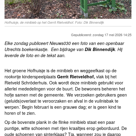
Hofhuisje, de minibieb op het Gerrit Rietveldhof. Foto: Dik Binnendijk
Gepubliceerd: zondag 17 mei 2026 14:25
Elke zondag publiceert Nieuws030 een foto van een openbaar
Utrechts boekenkastje.
Een bijdrage van
Dik Binnendijk
. Hij
leverde de foto en de tekst aan.
Het groene Hofhuisje is de minibieb en weggeefkast op de
rookvrije kinderspeelplaats
Gerrit Rietveldhof,
vlak bij het
Rietveld Schröderhuis. Ook wordt deze minibieb gebruikt voor
allerlei mededelingen voor de buurt. De bewoners beheren het
hofje samen met de gemeente. ‘We verzoeken gebruikers geen
(geluids)overlast te veroorzaken en afval in de vuilnisbak te
werpen.’ Begin februari is een grauwe dag; er is geen kind te
horen of te zien.
Op de bovenste plank in de flinke minibieb staat een paar
puntige, witte schoenen met rijen kraaltjes erop geborduurd. De
oude schoenen van sinterklaas? Tja, wanneer zou je daarop