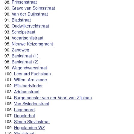
88.
Prinsenstraat
89.
Grave van Solmsstraat
90.
Van der Duijnstraat
91.
Bladstraat
92.
Oudwijkerveldstraat
93.
Schelpstraat
94.
Veeartsenijstraat
95.
Nieuwe Keizersgracht
96.
Zandweg
97.
Bankstraat (1)
98.
Bankstraat (2)
99.
Wagendwarsstraat
100.
Leonard Fuchslaan
101.
Willem Arntzkade
102.
Pijlstaartvlinder
103.
Adriaanstraat
104.
Burgemeester van der Voort van Zijplaan
105.
Van Swindenstraat
106.
Lagenoord
107.
Dopplerhof
108.
Simon Stevinstraat
109.
Hogelanden WZ
110.
Staalstraat