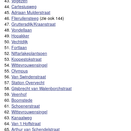
43.
Vogezen
44.
Cartesiusweg
45.
Adriaan Mulderstraat
46.
Flieruilensteeg
(zie ook 144)
47.
Gruttersdijk/Kraanstraat
48.
Vondellaan
49.
Hopakker
50.
Vechtdijk
51.
Fortlaan
52.
Niftarlakeplantsoen
53.
Koppestokstraat
54.
Wittevrouwensingel
55.
Olympus
56.
Van Swindenstraat
57.
Station Overvecht
58.
Gijsbrecht van Walenborchstraat
59.
Veenhof
60.
Boomstede
61.
Schoenerstraat
62.
Wittevrouwensingel
63.
Kanaalweg
64.
Van ‘t Hoffstraat
65.
Arthur van Schendelstraat