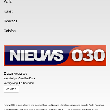
Varia
Kunst
Reacties
Colofon
2026 Nieuws030
Webdesign: Creative Data
Vormgeving: Ed Koenders
colofon
Nieuws030 is een uitgave van de stichting De Nieuwe Utrechter, gevestigd aan de Korte Koestraat
2, 3511RP Utrecht, KvK-nummer stichting DNU 30272725, BTW-nummer: NL821437264B01