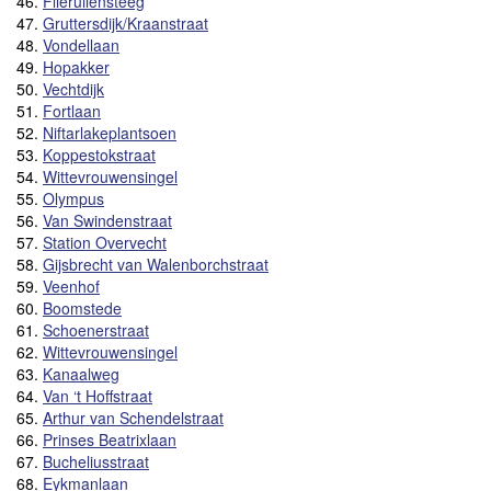
46.
Flieruilensteeg
47.
Gruttersdijk/Kraanstraat
48.
Vondellaan
49.
Hopakker
50.
Vechtdijk
51.
Fortlaan
52.
Niftarlakeplantsoen
53.
Koppestokstraat
54.
Wittevrouwensingel
55.
Olympus
56.
Van Swindenstraat
57.
Station Overvecht
58.
Gijsbrecht van Walenborchstraat
59.
Veenhof
60.
Boomstede
61.
Schoenerstraat
62.
Wittevrouwensingel
63.
Kanaalweg
64.
Van ‘t Hoffstraat
65.
Arthur van Schendelstraat
66.
Prinses Beatrixlaan
67.
Bucheliusstraat
68.
Eykmanlaan