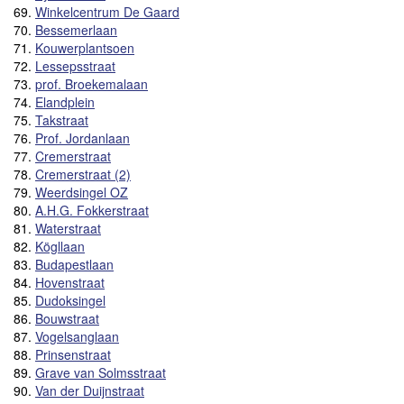
69.
Winkelcentrum De Gaard
70.
Bessemerlaan
71.
Kouwerplantsoen
72.
Lessepsstraat
73.
prof. Broekemalaan
74.
Elandplein
75.
Takstraat
76.
Prof. Jordanlaan
77.
Cremerstraat
78.
Cremerstraat (2)
79.
Weerdsingel OZ
80.
A.H.G. Fokkerstraat
81.
Waterstraat
82.
Kögllaan
83.
Budapestlaan
84.
Hovenstraat
85.
Dudoksingel
86.
Bouwstraat
87.
Vogelsanglaan
88.
Prinsenstraat
89.
Grave van Solmsstraat
90.
Van der Duijnstraat