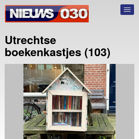
Toggl
naviga
Utrechtse
boekenkastjes (103)