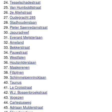
24.
Tesselschadestraat
25.
Van Humboldtstraat
26.
2e Atjehstraat
27.
Oudegracht 285
28.
Stadhouderslaan
29.
Pieter Saenredamstraat
30.
Japuradreef
31.
Everard Meijsterlaan
32.
Ameland
33.
Bekkerstraat
34.
Pauwstraat
35.
Westfalen
36.
Houtsnijderslaan
37.
Maskerenen
38.
Filipijnen
39.
Schimmelpennincklaan
40.
Taunus
41.
La Croixstraat
42.
W.J. Bossenbroekstraat
43.
Vogezen
44.
Cartesiusweg
45.
Adriaan Mulderstraat