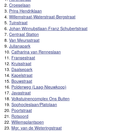
2.
Croeselaan
3.
Prins Hendriklaan
4.
Willemstraat-Waterstraat-Bergstraat
5.
Tuinstraat
6.
Johan Winnubstlaan-Franz Schubertstraat
7.
Centraal Station
8.
Van Meursstraat
9.
Julianapark
10.
Catharina van Renneslaan
11.
Fransestraat
12.
Kruisstraat
13.
Daalsepark
14.
Kapelstraat
15.
Bouwstraat
16.
Polderweg (Laag-Nieuwkoop)
17.
Javastraat
18.
Volkstuinencomplex Ons Buiten
19.
Sophocleslaan/Platolaan
20.
Poortstraat
21.
Rotsoord
22.
Willemsplantsoen
23.
Mgr. van de Weteringstraat