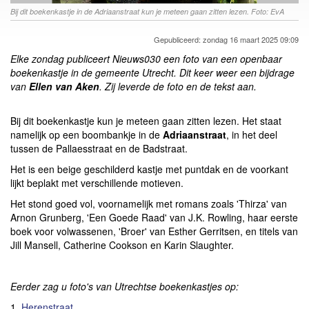
Bij dit boekenkastje in de Adriaanstraat kun je meteen gaan zitten lezen. Foto: EvA
Gepubliceerd: zondag 16 maart 2025 09:09
Elke zondag publiceert Nieuws030 een foto van een openbaar
boekenkastje in de gemeente Utrecht. Dit keer weer een bijdrage
van
Ellen van Aken
. Zij leverde de foto en de tekst aan.
Bij dit boekenkastje kun je meteen gaan zitten lezen. Het staat
namelijk op een boombankje in de
Adriaanstraat
, in het deel
tussen de Pallaesstraat en de Badstraat.
Het is een beige geschilderd kastje met puntdak en de voorkant
lijkt beplakt met verschillende motieven.
Het stond goed vol, voornamelijk met romans zoals 'Thirza' van
Arnon Grunberg, 'Een Goede Raad' van J.K. Rowling, haar eerste
boek voor volwassenen, 'Broer' van Esther Gerritsen, en titels van
Jill Mansell, Catherine Cookson en Karin Slaughter.
Eerder zag u foto's van Utrechtse boekenkastjes op:
1.
Herenstraat