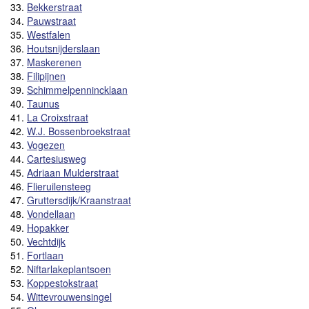
33.
Bekkerstraat
34.
Pauwstraat
35.
Westfalen
36.
Houtsnijderslaan
37.
Maskerenen
38.
Filipijnen
39.
Schimmelpennincklaan
40.
Taunus
41.
La Croixstraat
42.
W.J. Bossenbroekstraat
43.
Vogezen
44.
Cartesiusweg
45.
Adriaan Mulderstraat
46.
Flieruilensteeg
47.
Gruttersdijk/Kraanstraat
48.
Vondellaan
49.
Hopakker
50.
Vechtdijk
51.
Fortlaan
52.
Niftarlakeplantsoen
53.
Koppestokstraat
54.
Wittevrouwensingel