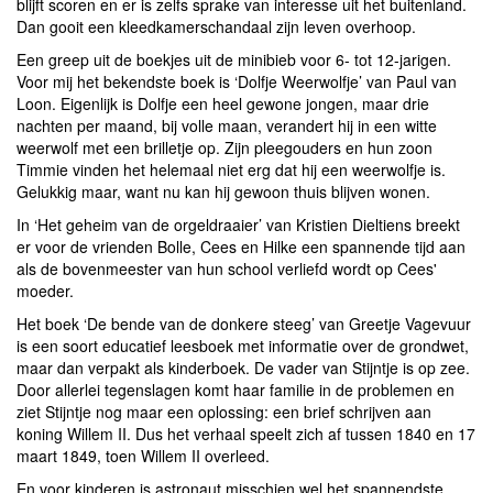
blijft scoren en er is zelfs sprake van interesse uit het buitenland.
Dan gooit een kleedkamerschandaal zijn leven overhoop.
Een greep uit de boekjes uit de minibieb voor 6- tot 12-jarigen.
Voor mij het bekendste boek is ‘Dolfje Weerwolfje’ van Paul van
Loon. Eigenlijk is Dolfje een heel gewone jongen, maar drie
nachten per maand, bij volle maan, verandert hij in een witte
weerwolf met een brilletje op. Zijn pleegouders en hun zoon
Timmie vinden het helemaal niet erg dat hij een weerwolfje is.
Gelukkig maar, want nu kan hij gewoon thuis blijven wonen.
In ‘Het geheim van de orgeldraaier’ van Kristien Dieltiens breekt
er voor de vrienden Bolle, Cees en Hilke een spannende tijd aan
als de bovenmeester van hun school verliefd wordt op Cees'
moeder.
Het boek ‘De bende van de donkere steeg’ van Greetje Vagevuur
is een soort educatief leesboek met informatie over de grondwet,
maar dan verpakt als kinderboek. De vader van Stijntje is op zee.
Door allerlei tegenslagen komt haar familie in de problemen en
ziet Stijntje nog maar een oplossing: een brief schrijven aan
koning Willem II. Dus het verhaal speelt zich af tussen 1840 en 17
maart 1849, toen Willem II overleed.
En voor kinderen is astronaut misschien wel het spannendste