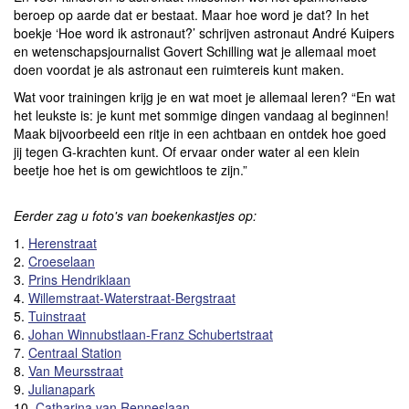
beroep op aarde dat er bestaat. Maar hoe word je dat? In het
boekje ‘Hoe word ik astronaut?’ schrijven astronaut André Kuipers
en wetenschapsjournalist Govert Schilling wat je allemaal moet
doen voordat je als astronaut een ruimtereis kunt maken.
Wat voor trainingen krijg je en wat moet je allemaal leren? “En wat
het leukste is: je kunt met sommige dingen vandaag al beginnen!
Maak bijvoorbeeld een ritje in een achtbaan en ontdek hoe goed
jij tegen G-krachten kunt. Of ervaar onder water al een klein
beetje hoe het is om gewichtloos te zijn.”
Eerder zag u foto's van boekenkastjes op:
1.
Herenstraat
2.
Croeselaan
3.
Prins Hendriklaan
4.
Willemstraat-Waterstraat-Bergstraat
5.
Tuinstraat
6.
Johan Winnubstlaan-Franz Schubertstraat
7.
Centraal Station
8.
Van Meursstraat
9.
Julianapark
10.
Catharina van Renneslaan