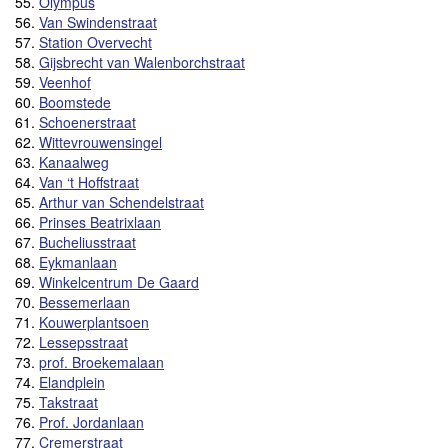
55.
Olympus
56.
Van Swindenstraat
57.
Station Overvecht
58.
Gijsbrecht van Walenborchstraat
59.
Veenhof
60.
Boomstede
61.
Schoenerstraat
62.
Wittevrouwensingel
63.
Kanaalweg
64.
Van ‘t Hoffstraat
65.
Arthur van Schendelstraat
66.
Prinses Beatrixlaan
67.
Bucheliusstraat
68.
Eykmanlaan
69.
Winkelcentrum De Gaard
70.
Bessemerlaan
71.
Kouwerplantsoen
72.
Lessepsstraat
73.
prof. Broekemalaan
74.
Elandplein
75.
Takstraat
76.
Prof. Jordanlaan
77.
Cremerstraat