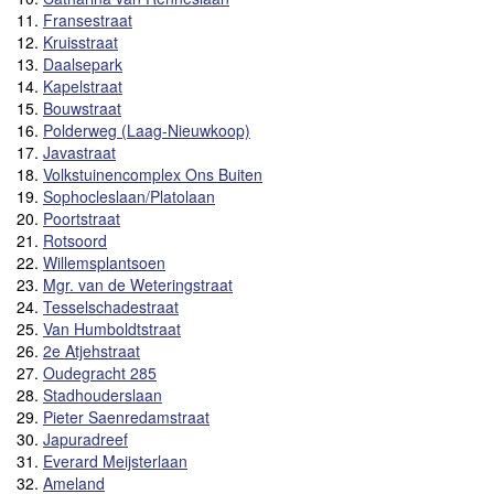
11.
Fransestraat
12.
Kruisstraat
13.
Daalsepark
14.
Kapelstraat
15.
Bouwstraat
16.
Polderweg (Laag-Nieuwkoop)
17.
Javastraat
18.
Volkstuinencomplex Ons Buiten
19.
Sophocleslaan/Platolaan
20.
Poortstraat
21.
Rotsoord
22.
Willemsplantsoen
23.
Mgr. van de Weteringstraat
24.
Tesselschadestraat
25.
Van Humboldtstraat
26.
2e Atjehstraat
27.
Oudegracht 285
28.
Stadhouderslaan
29.
Pieter Saenredamstraat
30.
Japuradreef
31.
Everard Meijsterlaan
32.
Ameland