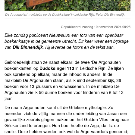
‘De Argonauten’ minibiebs op de Dudoksingel in Leidsche Rijn. Foto: Dik Binnendijk
Gepubliceerd: zondag 10 november 2024 09:25
Elke zondag publiceert Nieuws030 een foto van een openbaar
boekenkastje in de gemeente Utrecht. Dit keer weer een bijdrage
van
Dik Binnendijk
. Hij leverde de foto's en de tekst aan.
Gebroederlijk staan ze naast elkaar: de twee ‘De Argonauten
boekenkasten’ op
Dudoksingel
113
in Leidsche Rijn. Ze lijken
ook sprekend op elkaar, maar de inhoud is anders. In de
maxibieb De Argonauten staan, als ik eind september kijk, 36
boeken voor 13-plussers en volwassenen. In de minibieb De
Argonauten zie ik 50 dunne boeken voor kinderen van 6 tot 12
jaar.
De naam Argonauten komt uit de Griekse mythologie. Zo
noemden zich de vijftig mannen die onder leiding van Jason een
gevaarlijke zeereis gingen maken om het Gulden Vlies terug naar
Griekenland te brengen. Hun boot heette de Argo; dat is: de
snelle. Deze helden worden ook wel de Argo-vaarders genoemd;