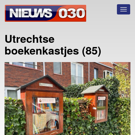
Toggl
naviga
Utrechtse
boekenkastjes (85)