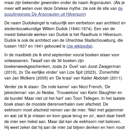
maar zijn bekender geworden onder de naam Argonauten. (Als je
meer wilt weten over deze Griekse mythe: zie ook de site van
de
scoutinggroep De Argonauten uit Hilversum
)
De naam Dudoksingel is natuurlijk een eerbetoon aan architect en
stedenbouwkundige Willem Dudok (1840-1974). Een van de
meest bekende werken van Dudok is het Raadhuis in Hilversum.
Dudok is ook de architect van de Utrechtse Stadschouwburg, die
tussen 1937 en 1941 gebouwd is (
zie wikipedia
).
In de maxibieb zie ik eind september vooral boeken staan voor
volwassenen. Twaalf van de 36 boeken zijn
boekenweekgeschenken, zoals 2x ‘Duel’ van Joost Zwagerman
(2010), 2x ‘De eerlijke vinder’ van Lize Spit (2023), ‘Zomerhitte’
van Jan Wolkers (2005) en ‘De kraai’ van Kader Abdolah (2011).
Verder zie ik staan: ‘De rode kamer’ van Nicci French, ‘De
jaloezieman’ van Jo Nesbø, ‘Trouweloos’ van Karin Slaughter en
de bundel ‘Maar niet uit het hart’ van Toon Tellegen. In het laatste
boek staan de mooiste dierenverhalen over afscheid. De
eekhoorn moet afscheid nemen van de mier. 'Niet met gejammer
en wat zal ik je missen en kom gauw terug en zo', want daar heeft
de mier een hekel aan. Maar dat kan de eekhoorn niet beloven.
Hij weet zeker dat hij aan de mier zal blijven denken en hem nooit