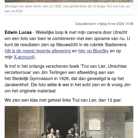
Montage van twee foto's: een uit 1928, met geheel links de 13-jarige Trui van Lier, en
een uit 2026
Gepubliceerd: vrijdag 8 mei 2026 14:58
Edwin Lucas
-
Wekelijks loop ik met mijn camera door Utrecht
om een foto van toen te combineren met een opname van nu. U
kunt de resultaten zien op Nieuws030 in de rubriek Stadsmens
(
dit is de meest recente aflevering
en
hier op BlueSky
en op
mijn
X-account
).
Ik trof in het onlangs verschenen boek 'Trui van Lier, Utrechtse
verzetsvrouw' van Jim Terlingen een afbeelding aan van
het Stedelijk Gymnasium in 1928, dat dan gevestigd is op het
Janskerkhof. Die foto wilde ik wel in het echt zien en ik vroeg Jim
om het originele materiaal.
We zien een klas met geheel links Trui van Lier, dan 13 jaar: