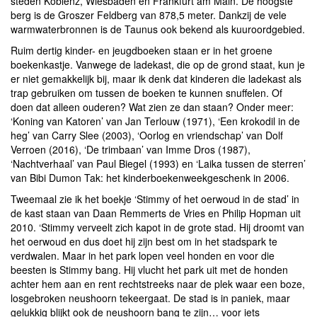
steden Koblenz, Wiesbaden en Frankfurt am Main. De hoogste
berg is de Groszer Feldberg van 878,5 meter. Dankzij de vele
warmwaterbronnen is de Taunus ook bekend als kuuroordgebied.
Ruim dertig kinder- en jeugdboeken staan er in het groene
boekenkastje. Vanwege de ladekast, die op de grond staat, kun je
er niet gemakkelijk bij, maar ik denk dat kinderen die ladekast als
trap gebruiken om tussen de boeken te kunnen snuffelen. Of
doen dat alleen ouderen? Wat zien ze dan staan? Onder meer:
‘Koning van Katoren’ van Jan Terlouw (1971), ‘Een krokodil in de
heg’ van Carry Slee (2003), ‘Oorlog en vriendschap’ van Dolf
Verroen (2016), ‘De trimbaan’ van Imme Dros (1987),
‘Nachtverhaal’ van Paul Biegel (1993) en ‘Laika tussen de sterren’
van Bibi Dumon Tak: het kinderboekenweekgeschenk in 2006.
Tweemaal zie ik het boekje ‘Stimmy of het oerwoud in de stad’ in
de kast staan van Daan Remmerts de Vries en Philip Hopman uit
2010. ‘Stimmy verveelt zich kapot in de grote stad. Hij droomt van
het oerwoud en dus doet hij zijn best om in het stadspark te
verdwalen. Maar in het park lopen veel honden en voor die
beesten is Stimmy bang. Hij vlucht het park uit met de honden
achter hem aan en rent rechtstreeks naar de plek waar een boze,
losgebroken neushoorn tekeergaat. De stad is in paniek, maar
gelukkig blijkt ook de neushoorn bang te zijn… voor iets