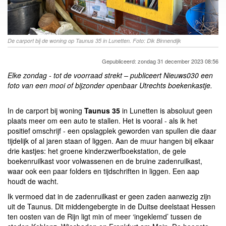
De carport bij de woning op Taunus 35 in Lunetten. Foto: Dik Binnendijk
Gepubliceerd: zondag 31 december 2023 08:56
Elke zondag - tot de voorraad strekt – publiceert Nieuws030 een
foto van een mooi of bijzonder openbaar Utrechts boekenkastje.
In de carport bij woning
Taunus 35
in Lunetten is absoluut geen
plaats meer om een auto te stallen. Het is vooral - als ik het
positief omschrijf - een opslagplek geworden van spullen die daar
tijdelijk of al jaren staan of liggen. Aan de muur hangen bij elkaar
drie kastjes: het groene kinderzwerfboekstation, de gele
boekenruilkast voor volwassenen en de bruine zadenruilkast,
waar ook een paar folders en tijdschriften in liggen. Een aap
houdt de wacht.
Ik vermoed dat in de zadenruilkast er geen zaden aanwezig zijn
uit de Taunus. Dit middengebergte in de Duitse deelstaat Hessen
ten oosten van de Rijn ligt min of meer ‘ingeklemd’ tussen de