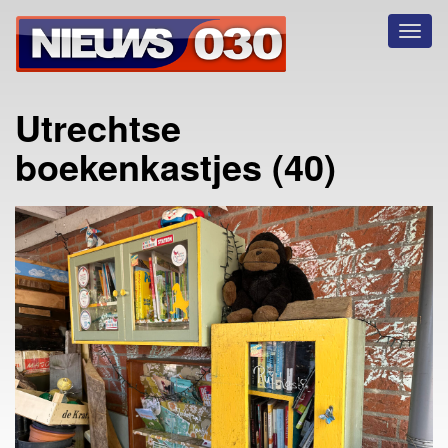
Toggl
naviga
Utrechtse
boekenkastjes (40)