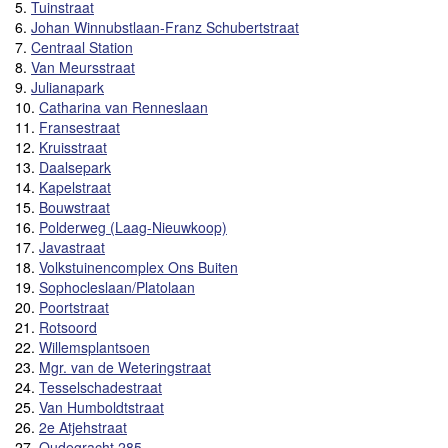
5.
Tuinstraat
6.
Johan Winnubstlaan-Franz Schubertstraat
7.
Centraal Station
8.
Van Meursstraat
9.
Julianapark
10.
Catharina van Renneslaan
11.
Fransestraat
12.
Kruisstraat
13.
Daalsepark
14.
Kapelstraat
15.
Bouwstraat
16.
Polderweg (Laag-Nieuwkoop)
17.
Javastraat
18.
Volkstuinencomplex Ons Buiten
19.
Sophocleslaan/Platolaan
20.
Poortstraat
21.
Rotsoord
22.
Willemsplantsoen
23.
Mgr. van de Weteringstraat
24.
Tesselschadestraat
25.
Van Humboldtstraat
26.
2e Atjehstraat
27.
Oudegracht 285