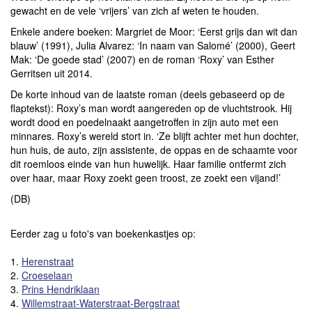
gewacht en de vele ‘vrijers’ van zich af weten te houden.
Enkele andere boeken: Margriet de Moor: ‘Eerst grijs dan wit dan
blauw’ (1991), Julia Alvarez: ‘In naam van Salomé’ (2000), Geert
Mak: ‘De goede stad’ (2007) en de roman ‘Roxy’ van Esther
Gerritsen uit 2014.
De korte inhoud van de laatste roman (deels gebaseerd op de
flaptekst): Roxy’s man wordt aangereden op de vluchtstrook. Hij
wordt dood en poedelnaakt aangetroffen in zijn auto met een
minnares. Roxy’s wereld stort in. ‘Ze blijft achter met hun dochter,
hun huis, de auto, zijn assistente, de oppas en de schaamte voor
dit roemloos einde van hun huwelijk. Haar familie ontfermt zich
over haar, maar Roxy zoekt geen troost, ze zoekt een vijand!’
(DB)
Eerder zag u foto's van boekenkastjes op:
1.
Herenstraat
2.
Croeselaan
3.
Prins Hendriklaan
4.
Willemstraat-Waterstraat-Bergstraat