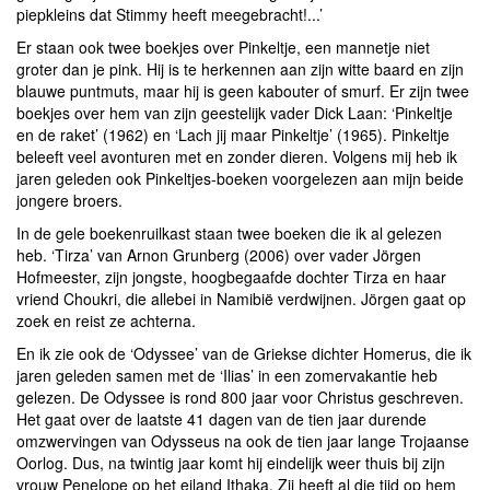
piepkleins dat Stimmy heeft meegebracht!...’
Er staan ook twee boekjes over Pinkeltje, een mannetje niet
groter dan je pink. Hij is te herkennen aan zijn witte baard en zijn
blauwe puntmuts, maar hij is geen kabouter of smurf. Er zijn twee
boekjes over hem van zijn geestelijk vader Dick Laan: ‘Pinkeltje
en de raket’ (1962) en ‘Lach jij maar Pinkeltje’ (1965). Pinkeltje
beleeft veel avonturen met en zonder dieren. Volgens mij heb ik
jaren geleden ook Pinkeltjes-boeken voorgelezen aan mijn beide
jongere broers.
In de gele boekenruilkast staan twee boeken die ik al gelezen
heb. ‘Tirza’ van Arnon Grunberg (2006) over vader Jörgen
Hofmeester, zijn jongste, hoogbegaafde dochter Tirza en haar
vriend Choukri, die allebei in Namibië verdwijnen. Jörgen gaat op
zoek en reist ze achterna.
En ik zie ook de ‘Odyssee’ van de Griekse dichter Homerus, die ik
jaren geleden samen met de ‘Ilias’ in een zomervakantie heb
gelezen. De Odyssee is rond 800 jaar voor Christus geschreven.
Het gaat over de laatste 41 dagen van de tien jaar durende
omzwervingen van Odysseus na ook de tien jaar lange Trojaanse
Oorlog. Dus, na twintig jaar komt hij eindelijk weer thuis bij zijn
vrouw Penelope op het eiland Ithaka. Zij heeft al die tijd op hem