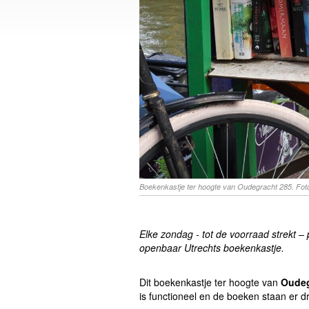
Boekenkastje ter hoogte van Oudegracht 285. Fo
Elke zondag - tot de voorraad strekt –
openbaar Utrechts boekenkastje.
Dit boekenkastje ter hoogte van
Oudeg
is functioneel en de boeken staan er d