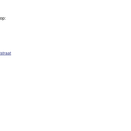
 op:
straat