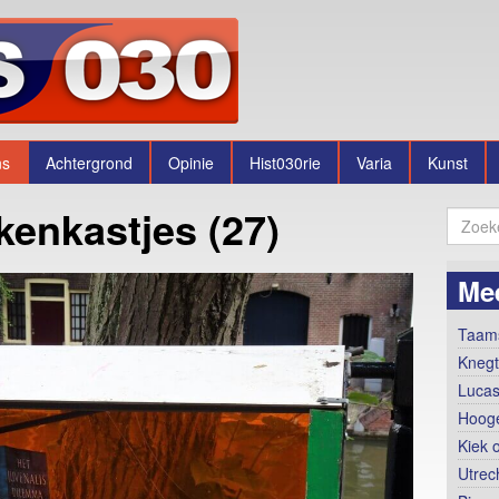
ns
Achtergrond
Opinie
Hist030rie
Varia
Kunst
kenkastjes (27)
Me
Taams
Knegt
Lucas
Hooge
Kiek 
Utrec