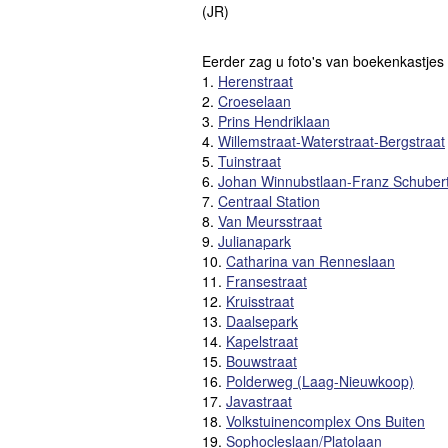
(JR)
Eerder zag u foto's van boekenkastjes
1.
Herenstraat
2.
Croeselaan
3.
Prins Hendriklaan
4.
Willemstraat-Waterstraat-Bergstraat
5.
Tuinstraat
6.
Johan Winnubstlaan-Franz Schubert
7.
Centraal Station
8.
Van Meursstraat
9.
Julianapark
10.
Catharina van Renneslaan
11.
Fransestraat
12.
Kruisstraat
13.
Daalsepark
14.
Kapelstraat
15.
Bouwstraat
16.
Polderweg (Laag-Nieuwkoop)
17.
Javastraat
18.
Volkstuinencomplex Ons Buiten
19.
Sophocleslaan/Platolaan