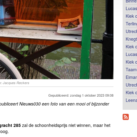
Binne
Lucas
Kiek 
Terli
Utrec
Knegt
Kiek 
Lucas
Kiek 
Taams
Eiman
to: Jacques Reckers
Utrec
Kiek 
Gepubliceerd: zondag 1 oktober 2023 09:08
Leena
 publiceert Nieuws030 een foto van een mooi of bijzonder
racht 285
zal de schoonheidsprijs niet winnen, maar het
roog.