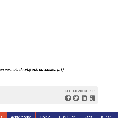
en vermeld daarbij ook de locatie. (JT)
DEEL DIT ARTIKEL OP:
ns
Achtergrond
Opinie
Hist030rie
Varia
Kunst