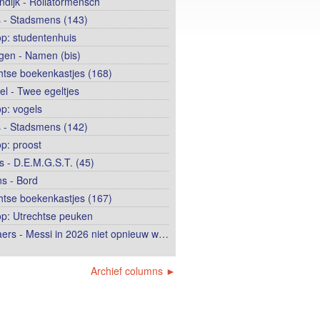
ndijk - Rollatormensch
 - Stadsmens (143)
op: studentenhuis
ngen - Namen (bis)
htse boekenkastjes (168)
el - Twee egeltjes
op: vogels
 - Stadsmens (142)
op: proost
 - D.E.M.G.S.T. (45)
s - Bord
htse boekenkastjes (167)
op: Utrechtse peuken
ers - Messi in 2026 niet opnieuw w…
Archief columns ►