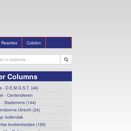
Reacties
Colofon
er Columns
 - D.E.M.G.S.T. (46)
el - Centendieven
 - Stadsmens (144)
ndoorns Utrecht (24)
op: bollendak
htse boekenkastjes (169)