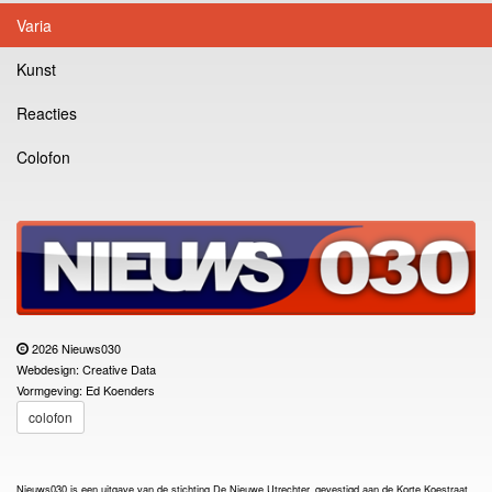
Varia
Kunst
Reacties
Colofon
2026 Nieuws030
Webdesign: Creative Data
Vormgeving: Ed Koenders
colofon
Nieuws030 is een uitgave van de stichting De Nieuwe Utrechter, gevestigd aan de Korte Koestraat