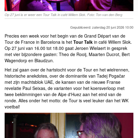
Op 27 juni is er weer een Tour Talk in café Willem Slok. Foto: Ton van den Berg
Gepubliceerd: zaterdag 20 juni 2026 10:00
Precies een week voor het begin van de Grand Départ van de
Tour de France in Barcelona is het
Tour Talk
in café Willem Slok.
Op 27 juni van 16.00 tot 18.00 gaat Jeroen Wielaert in gesprek
met vier bijzondere gasten: Theo de Rooij, Maarten Ducrot, Bert
Wagendorp en Blaudzun.
Het zal gaan over de hartstocht voor de Tour en het wielrennen,
historische anekdotes, over de dominantie van Tadej Pogačar
met zijn machtsblok UAE, de kansen van de nieuwe Franse
revelatie Paul Seixas, de varianten voor het koersverloop met
twee beklimmingen van de Alpe d'Huez aan het eind van de
ronde. Alles onder het motto: de Tour is veel leuker dan het WK
voetbal!