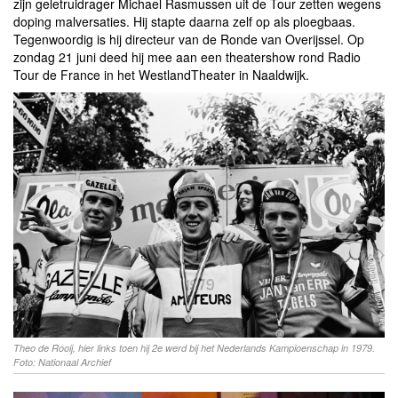
zijn geletruidrager Michael Rasmussen uit de Tour zetten wegens
doping malversaties. Hij stapte daarna zelf op als ploegbaas.
Tegenwoordig is hij directeur van de Ronde van Overijssel. Op
zondag 21 juni deed hij mee aan een theatershow rond Radio
Tour de France in het WestlandTheater in Naaldwijk.
Theo de Rooij, hier links toen hij 2e werd bij het Nederlands Kampioenschap in 1979.
Foto: Nationaal Archief