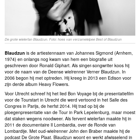
De grote wielerfan Blaudzun. Foto: hoes van verzamelelpee Best of Blaudzun
Blaudzun
is de artiestennaam van Johannes Sigmond (Arnhem,
1974) en onlangs nog kwam van hem een biografie uit
geschreven door Ronald Giphart. Als singer-songwriter koos hij
voor de naam van de Deense wielrenner Verner Blaudzun. In
2006 begon hij met optreden. Hij kreeg in 2013 een Edison voor
zijn derde album Heavy Flowers.
Voor Utrecht schreef hij het lied Bon Voyage bij de presentatiefilm
voor de Tourstart in Utrecht die werd vertoond in het Salle des
Congres in Parijs, de herfst 2014. Hij trad op bij de
ploegenpresentatie van de Tour in Park Lepelenburg, maar moest
dat staken wegens noodweer. Als fervent wielerfan maakte hij in
2011 de documentaire Il Lombardia, over de Ronde van
Lombardije. Met oud-wielrenner John den Braber maakte hij de
podcast De Grote Plaat. Blaudzun woont en werkt afwisselend in