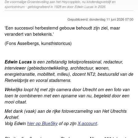
De voormalige Groenteveiling aan het Heycopplein, nu kinderdagverblijf en
sportcentrum - gefotografeerd in 1928 en door Edwin Lucas in 2026.
Gepubliceerd: donderdag 11 juni 2026 07:00
'Een succesvol herbestemd gebouw behoudt zijn ziel, maar
verandert van betekenis.'
(Fons Asselbergs, kunsthistoricus)
Edwin Lucas
is een zelfstandig tekstprofessional, redacteur,
interviewer (gebiedsontwikkeling, architectuur, wonen,
energietransitie, mobiliteit, milieu), docent NT2, bestuurslid van de
Rietveldprijs en vooral stadsmens.
Wekelijks loopt hij met zijn camera door Utrecht om een foto van
toen te combineren met een opname van nu, begeleid door een
mooi citaat.
Met dank (vaak) aan de rijke fotoverzameling van Het Utrechts
Archief.
Volg Edwin
hier op BlueSky
of op zijn
X-account
.