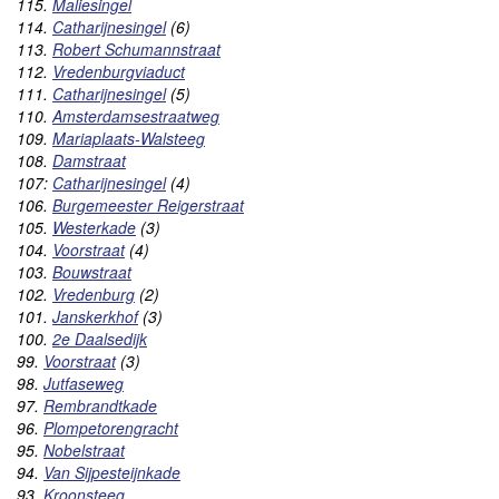
115.
Maliesingel
114.
Catharijnesingel
(6)
113.
Robert Schumannstraat
112.
Vredenburgviaduct
111.
Catharijnesingel
(5)
110.
Amsterdamsestraatweg
109.
Mariaplaats-Walsteeg
108.
Damstraat
107:
Catharijnesingel
(4)
106.
Burgemeester Reigerstraat
105.
Westerkade
(3)
104.
Voorstraat
(4)
103.
Bouwstraat
102.
Vredenburg
(2)
101.
Janskerkhof
(3)
100.
2e Daalsedijk
99.
Voorstraat
(3)
98.
Jutfaseweg
97.
Rembrandtkade
96.
Plompetorengracht
95.
Nobelstraat
94.
Van Sijpesteijnkade
93.
Kroonsteeg