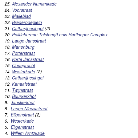
25.
Alexander Numankade
24.
Voorstraat
23.
Malieblad
22.
Brederodeplein
21.
Catharijnesingel
(2)
20.
Politiebureau Tolsteeg/Louis Hartlooper Complex
19.
Lange Jansstraat
18.
Manenburg
17.
Potterstraat
16.
Korte Jansstraat
15.
Oudegracht
14.
Westerkade
(2)
13.
Catharijnesingel
12.
Kanaalstraat
11.
Twijnstraat
10.
Buurkerkhof
9.
Janskerkhof
8.
Lange Nieuwstraat
7.
Eligenstraat
(
2)
6.
Westerkade
5.
Eligenstraat
4.
Willem Arntzkade