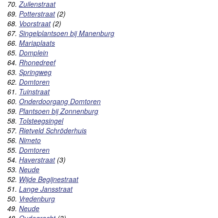
70.
Zuilenstraat
69.
Potterstraat
(2)
68.
Voorstraat
(2)
67.
Singelplantsoen bij Manenburg
66.
Mariaplaats
65.
Domplein
64.
Rhonedreef
63.
Springweg
62.
Domtoren
61.
Tuinstraat
60.
Onderdoorgang Domtoren
59.
Plantsoen bij Zonnenburg
58.
Tolsteegsingel
57.
Rietveld Schröderhuis
56.
Nimeto
55.
Domtoren
54.
Haverstraat
(3)
53.
Neude
52.
Wijde Begijnestraat
51.
Lange Jansstraat
50.
Vredenburg
49.
Neude
48.
Oudegracht
(3)