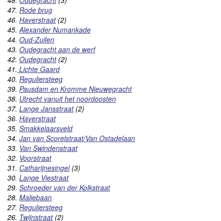
47.
Rode brug
46.
Haverstraat
(2)
45.
Alexander Numankade
44.
Oud-Zuilen
43.
Oudegracht aan de werf
42.
Oudegracht
(2)
41.
Lichte Gaard
40.
Reguliersteeg
39.
Pausdam en Kromme Nieuwegracht
38.
Utrecht vanuit het noordoosten
37.
Lange Jansstraat
(2)
36.
Haverstraat
35.
Smakkelaarsveld
34.
Jan van Scorelstraat/Van Ostadelaan
33.
Van Swindenstraat
32.
Voorstraat
31.
Catharijnesingel
(3)
30.
Lange Viestraat
29.
Schroeder van der Kolkstraat
28.
Maliebaan
27.
Reguliersteeg
26.
Twijnstraat
(2)