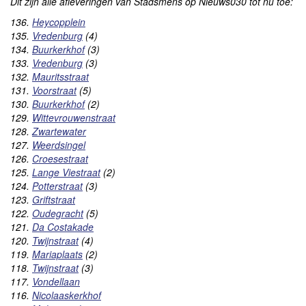
Dit zijn alle afleveringen van Stadsmens op Nieuws030 tot nu toe:
136.
Heycopplein
135.
Vredenburg
(4)
134.
Buurkerkhof
(3)
133.
Vredenburg
(3)
132.
Mauritsstraat
131.
Voorstraat
(5)
130.
Buurkerkhof
(2)
129.
Wittevrouwenstraat
128.
Zwartewater
127.
Weerdsingel
126.
Croesestraat
125.
Lange Viestraat
(2)
124.
Potterstraat
(3)
123.
Griftstraat
122.
Oudegracht
(5)
121.
Da Costakade
120.
Twijnstraat
(4)
119.
Mariaplaats
(2)
118.
Twijnstraat
(3)
117.
Vondellaan
116.
Nicolaaskerkhof