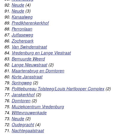
92.
Neude
(4)
91.
Neude
(3)
90.
Kanaalweg
89.
Predikherenkerkhof
88.
Perronlaan
87.
Jutfaseweg
86.
Zocherpark
85.
Van Swindenstraat
84.
Vredenburg en Lange Viestraat
83.
Bemuurde Weerd
82.
Lange Nieuwstraat
(2)
81.
Maartensbrug en Domtoren
80.
Korte Jansstraat
79.
Springweg
(2)
78.
Politiebureau Tolsteeg/Louis Hartlooper Complex
(2)
77.
Janskerkhof
(2)
76.
Domtoren
(2)
75.
Muziekcentrum Vredenburg
74.
Wittevrouwenkade
73.
Neude
(2)
72.
Oudegracht
(4)
71.
Nachtegaalstraat