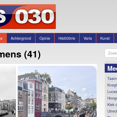
ns
Achtergrond
Opinie
Hist030rie
Varia
Kunst
mens (41)
Me
Taams
Knegt
Lucas
Hooge
Kiek 
Utrec