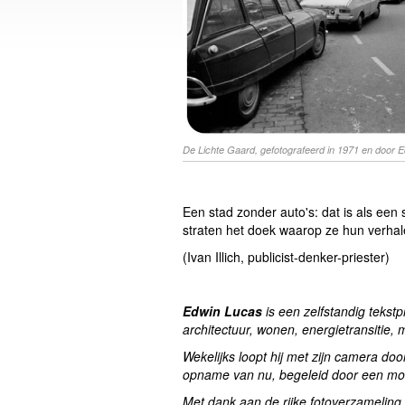
De Lichte Gaard, gefotografeerd in 1971 en door 
Een stad zonder auto's: dat is als een 
straten het doek waarop ze hun verhale
(Ivan Illich, publicist-denker-priester)
Edwin Lucas
is een zelfstandig tekstp
architectuur, wonen, energietransitie, 
Wekelijks loopt hij met zijn camera do
opname van nu, begeleid door een mooi
Met dank aan de rijke fotoverzameling 