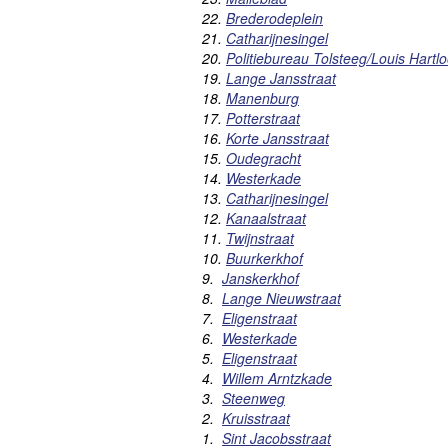
22.
Brederodeplein
21.
Catharijnesingel
20.
Politiebureau Tolsteeg/Louis Hart
19.
Lange Jansstraat
18.
Manenburg
17.
Potterstraat
16.
Korte Jansstraat
15.
Oudegracht
14.
Westerkade
13.
Catharijnesingel
12.
Kanaalstraat
11.
Twijnstraat
10.
Buurkerkhof
9.
Janskerkhof
8.
Lange Nieuwstraat
7.
Eligenstraat
6.
Westerkade
5.
Eligenstraat
4.
Willem Arntzkade
3.
Steenweg
2.
Kruisstraat
1.
Sint Jacobsstraat