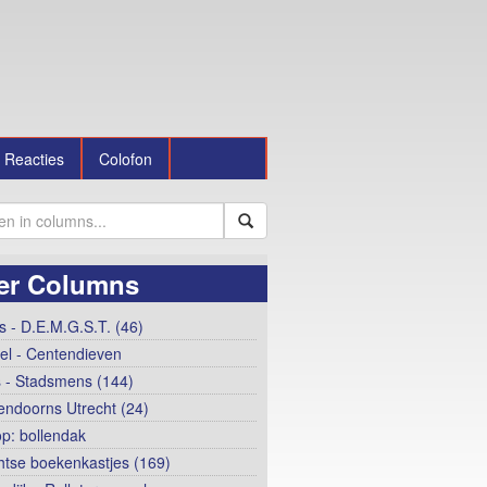
Reacties
Colofon
er Columns
 - D.E.M.G.S.T. (46)
el - Centendieven
 - Stadsmens (144)
ndoorns Utrecht (24)
op: bollendak
htse boekenkastjes (169)