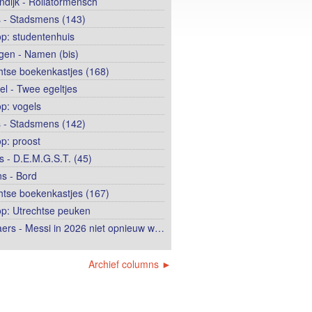
ndijk - Rollatormensch
 - Stadsmens (143)
op: studentenhuis
ngen - Namen (bis)
htse boekenkastjes (168)
el - Twee egeltjes
op: vogels
 - Stadsmens (142)
op: proost
 - D.E.M.G.S.T. (45)
s - Bord
htse boekenkastjes (167)
op: Utrechtse peuken
ers - Messi in 2026 niet opnieuw w…
Archief columns ►