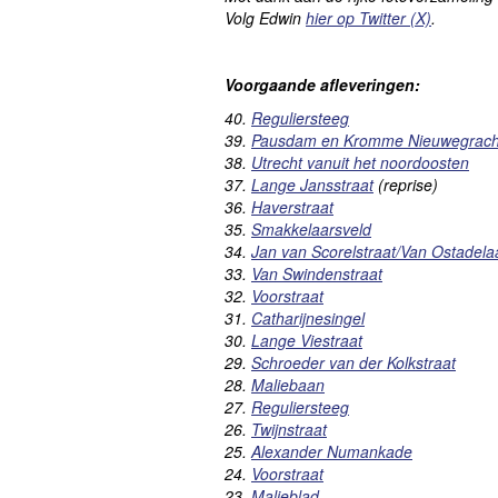
Volg Edwin
hier op Twitter (X)
.
Voorgaande afleveringen:
40.
Reguliersteeg
39.
Pausdam en Kromme Nieuwegrach
38.
Utrecht vanuit het noordoosten
37.
Lange Jansstraat
(reprise)
36.
Haverstraat
35.
Smakkelaarsveld
34.
Jan van Scorelstraat/Van Ostadela
33.
Van Swindenstraat
32.
Voorstraat
31.
Catharijnesingel
30.
Lange Viestraat
29.
Schroeder van der Kolkstraat
28.
Maliebaan
27.
Reguliersteeg
26.
Twijnstraat
25.
Alexander Numankade
24.
Voorstraat
23.
Malieblad