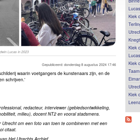
Binne
Lucas
Kiek 
Terli
Utrec
Knegt
Kiek 
Edwin Lucas in 2023
Lucas
Kiek 
Gepubliceerd: donderdag 8 augustus 2024 17:46
Taams
schilderij waarin voetgangers de kunstenaars zijn, en de
Eiman
n schrijven.'
Utrec
Kiek 
Leena
rofessional, redacteur, interviewer (gebiedsontwikkeling,
mobiliteit, milieu), docent NT2 en vooral stadsmens.
or Utrecht om een foto van toen te combineren met een
 citaat.
van Het Utrechts Archief.