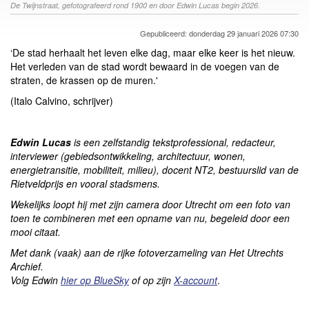
De Twijnstraat, gefotografeerd rond 1900 en door Edwin Lucas begin 2026.
Gepubliceerd: donderdag 29 januari 2026 07:30
‘De stad herhaalt het leven elke dag, maar elke keer is het nieuw.
Het verleden van de stad wordt bewaard in de voegen van de
straten, de krassen op de muren.'
(Italo Calvino, schrijver)
Edwin Lucas
is een zelfstandig tekstprofessional, redacteur,
interviewer (gebiedsontwikkeling, architectuur, wonen,
energietransitie, mobiliteit, milieu), docent NT2, bestuurslid van de
Rietveldprijs en vooral stadsmens.
Wekelijks loopt hij met zijn camera door Utrecht om een foto van
toen te combineren met een opname van nu, begeleid door een
mooi citaat.
Met dank (vaak) aan de rijke fotoverzameling van Het Utrechts
Archief.
Volg Edwin
hier op BlueSky
of op zijn
X-account
.