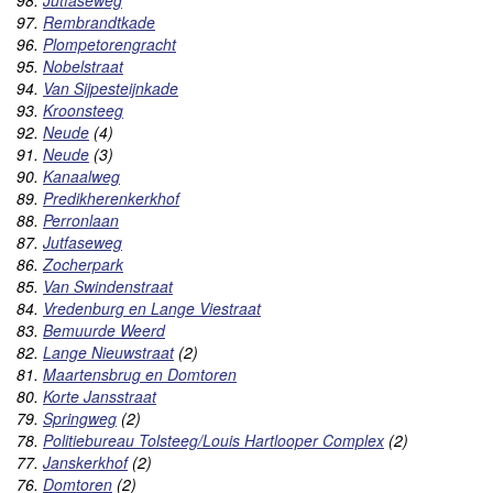
97.
Rembrandtkade
96.
Plompetorengracht
95.
Nobelstraat
94.
Van Sijpesteijnkade
93.
Kroonsteeg
92.
Neude
(4)
91.
Neude
(3)
90.
Kanaalweg
89.
Predikherenkerkhof
88.
Perronlaan
87.
Jutfaseweg
86.
Zocherpark
85.
Van Swindenstraat
84.
Vredenburg en Lange Viestraat
83.
Bemuurde Weerd
82.
Lange Nieuwstraat
(2)
81.
Maartensbrug en Domtoren
80.
Korte Jansstraat
79.
Springweg
(2)
78.
Politiebureau Tolsteeg/Louis Hartlooper Complex
(2)
77.
Janskerkhof
(2)
76.
Domtoren
(2)