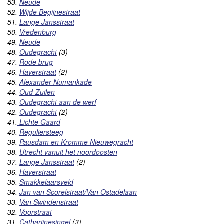
53.
Neude
52.
Wijde Begijnestraat
51.
Lange Jansstraat
50.
Vredenburg
49.
Neude
48.
Oudegracht
(3)
47.
Rode brug
46.
Haverstraat
(2)
45.
Alexander Numankade
44.
Oud-Zuilen
43.
Oudegracht aan de werf
42.
Oudegracht
(2)
41.
Lichte Gaard
40.
Reguliersteeg
39.
Pausdam en Kromme Nieuwegracht
38.
Utrecht vanuit het noordoosten
37.
Lange Jansstraat
(2)
36.
Haverstraat
35.
Smakkelaarsveld
34.
Jan van Scorelstraat/Van Ostadelaan
33.
Van Swindenstraat
32.
Voorstraat
31.
Catharijnesingel
(3)