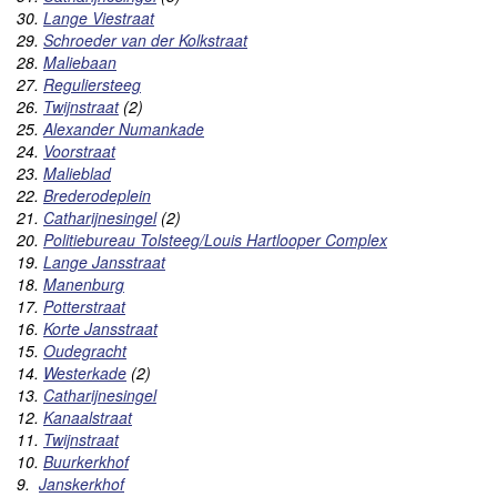
30.
Lange Viestraat
29.
Schroeder van der Kolkstraat
28.
Maliebaan
27.
Reguliersteeg
26.
Twijnstraat
(2)
25.
Alexander Numankade
24.
Voorstraat
23.
Malieblad
22.
Brederodeplein
21.
Catharijnesingel
(2)
20.
Politiebureau Tolsteeg/Louis Hartlooper Complex
19.
Lange Jansstraat
18.
Manenburg
17.
Potterstraat
16.
Korte Jansstraat
15.
Oudegracht
14.
Westerkade
(2)
13.
Catharijnesingel
12.
Kanaalstraat
11.
Twijnstraat
10.
Buurkerkhof
9.
Janskerkhof