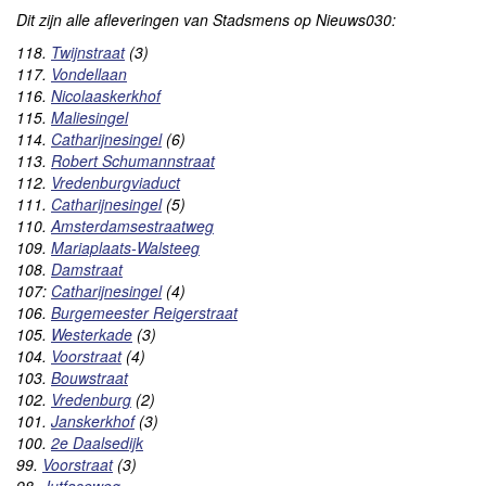
Dit zijn alle afleveringen van Stadsmens op Nieuws030:
118.
Twijnstraat
(3)
117.
Vondellaan
116.
Nicolaaskerkhof
115.
Maliesingel
114.
Catharijnesingel
(6)
113.
Robert Schumannstraat
112.
Vredenburgviaduct
111.
Catharijnesingel
(5)
110.
Amsterdamsestraatweg
109.
Mariaplaats-Walsteeg
108.
Damstraat
107:
Catharijnesingel
(4)
106.
Burgemeester Reigerstraat
105.
Westerkade
(3)
104.
Voorstraat
(4)
103.
Bouwstraat
102.
Vredenburg
(2)
101.
Janskerkhof
(3)
100.
2e Daalsedijk
99.
Voorstraat
(3)
98.
Jutfaseweg