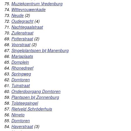
75.
Muziekcentrum Vredenburg
74.
Wittevrouwenkade
73.
Neude
(2)
72.
Oudegracht
(4)
71.
Nachtegaalstraat
70.
Zuilenstraat
69.
Potterstraat
(2)
68.
Voorstraat
(2)
67.
Singelplantsoen bij Manenburg
66.
Mariaplaats
65.
Domplein
64.
Rhonedreef
63.
Springweg
62.
Domtoren
61.
Tuinstraat
60.
Onderdoorgang Domtoren
59.
Plantsoen bij Zonnenburg
58.
Tolsteegsingel
57.
Rietveld Schröderhuis
56.
Nimeto
55.
Domtoren
54.
Haverstraat
(3)