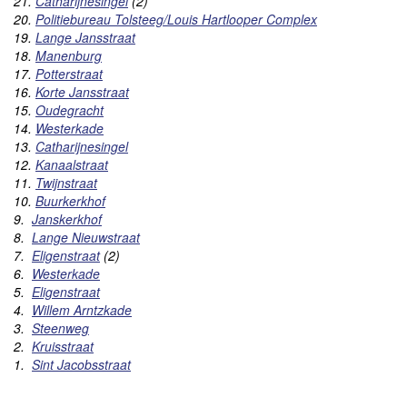
21.
Catharijnesingel
(2)
20.
Politiebureau Tolsteeg/Louis Hartlooper Complex
19.
Lange Jansstraat
18.
Manenburg
17.
Potterstraat
16.
Korte Jansstraat
15.
Oudegracht
14.
Westerkade
13.
Catharijnesingel
12.
Kanaalstraat
11.
Twijnstraat
10.
Buurkerkhof
9.
Janskerkhof
8.
Lange Nieuwstraat
7.
Eligenstraat
(
2)
6.
Westerkade
5.
Eligenstraat
4.
Willem Arntzkade
3.
Steenweg
2.
Kruisstraat
1.
Sint Jacobsstraat