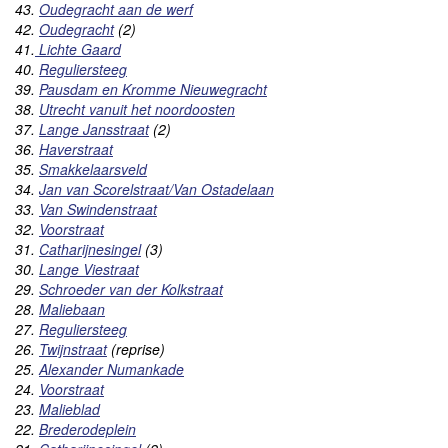
43.
Oudegracht aan de werf
42.
Oudegracht
(2)
41.
Lichte Gaard
40.
Reguliersteeg
39.
Pausdam en Kromme Nieuwegracht
38.
Utrecht vanuit het noordoosten
37.
Lange Jansstraat
(2)
36.
Haverstraat
35.
Smakkelaarsveld
34.
Jan van Scorelstraat/Van Ostadelaan
33.
Van Swindenstraat
32.
Voorstraat
31.
Catharijnesingel
(3)
30.
Lange Viestraat
29.
Schroeder van der Kolkstraat
28.
Maliebaan
27.
Reguliersteeg
26.
Twijnstraat
(reprise)
25.
Alexander Numankade
24.
Voorstraat
23.
Malieblad
22.
Brederodeplein