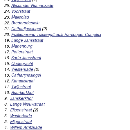
25.
Alexander Numankade
24.
Voorstraat
23.
Malieblad
22.
Brederodeplein
21.
Catharijnesingel
(2)
20.
Politiebureau Tolsteeg/Louis Hartlooper Complex
19.
Lange Jansstraat
18.
Manenburg
17.
Potterstraat
16.
Korte Jansstraat
15.
Oudegracht
14.
Westerkade
(2)
13.
Catharijnesingel
12.
Kanaalstraat
11.
Twijnstraat
10.
Buurkerkhof
9.
Janskerkhof
8.
Lange Nieuwstraat
7.
Eligenstraat
(
2)
6.
Westerkade
5.
Eligenstraat
4.
Willem Arntzkade