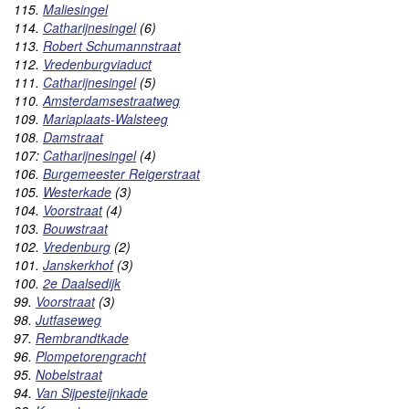
115.
Maliesingel
114.
Catharijnesingel
(6)
113.
Robert Schumannstraat
112.
Vredenburgviaduct
111.
Catharijnesingel
(5)
110.
Amsterdamsestraatweg
109.
Mariaplaats-Walsteeg
108.
Damstraat
107:
Catharijnesingel
(4)
106.
Burgemeester Reigerstraat
105.
Westerkade
(3)
104.
Voorstraat
(4)
103.
Bouwstraat
102.
Vredenburg
(2)
101.
Janskerkhof
(3)
100.
2e Daalsedijk
99.
Voorstraat
(3)
98.
Jutfaseweg
97.
Rembrandtkade
96.
Plompetorengracht
95.
Nobelstraat
94.
Van Sijpesteijnkade