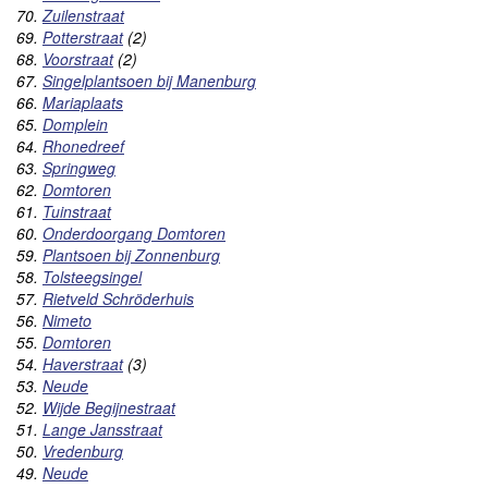
70.
Zuilenstraat
69.
Potterstraat
(2)
68.
Voorstraat
(2)
67.
Singelplantsoen bij Manenburg
66.
Mariaplaats
65.
Domplein
64.
Rhonedreef
63.
Springweg
62.
Domtoren
61.
Tuinstraat
60.
Onderdoorgang Domtoren
59.
Plantsoen bij Zonnenburg
58.
Tolsteegsingel
57.
Rietveld Schröderhuis
56.
Nimeto
55.
Domtoren
54.
Haverstraat
(3)
53.
Neude
52.
Wijde Begijnestraat
51.
Lange Jansstraat
50.
Vredenburg
49.
Neude