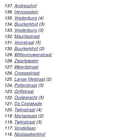
137.
Andreashof
136.
Heycopplein
135.
Vredenburg
(4)
134.
Buurkerkhof
(3)
133.
Vredenburg
(3)
132.
Mauritsstraat
131.
Voorstraat
(5)
130.
Buurkerkhof
(2)
129.
Wittevrouwenstraat
128.
Zwartewater
127.
Weerdsingel
126.
Croesestraat
125.
Lange Viestraat
(2)
124.
Potterstraat
(3)
123.
Griftstraat
122.
Oudegracht
(5)
121.
Da Costakade
120.
Twijnstraat
(4)
119.
Mariaplaats
(2)
118.
Twijnstraat
(3)
117.
Vondellaan
116.
Nicolaaskerkhof