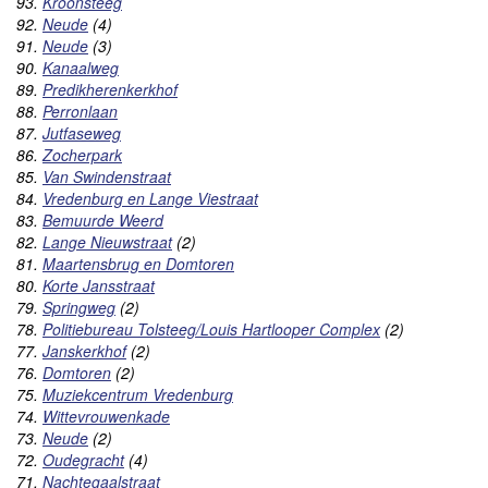
93.
Kroonsteeg
92.
Neude
(4)
91.
Neude
(3)
90.
Kanaalweg
89.
Predikherenkerkhof
88.
Perronlaan
87.
Jutfaseweg
86.
Zocherpark
85.
Van Swindenstraat
84.
Vredenburg en Lange Viestraat
83.
Bemuurde Weerd
82.
Lange Nieuwstraat
(2)
81.
Maartensbrug en Domtoren
80.
Korte Jansstraat
79.
Springweg
(2)
78.
Politiebureau Tolsteeg/Louis Hartlooper Complex
(2)
77.
Janskerkhof
(2)
76.
Domtoren
(2)
75.
Muziekcentrum Vredenburg
74.
Wittevrouwenkade
73.
Neude
(2)
72.
Oudegracht
(4)
71.
Nachtegaalstraat