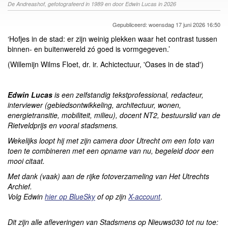
De Andreashof, gefotografeerd in 1989 en door Edwin Lucas in 2026
Gepubliceerd: woensdag 17 juni 2026 16:50
‘Hofjes in de stad: er zijn weinig plekken waar het contrast tussen
binnen- en buitenwereld zó goed is vormgegeven.’
(Willemijn Wilms Floet, dr. ir. Achictectuur, 'Oases in de stad')
Edwin Lucas
is een zelfstandig tekstprofessional, redacteur,
interviewer (gebiedsontwikkeling, architectuur, wonen,
energietransitie, mobiliteit, milieu), docent NT2, bestuurslid van de
Rietveldprijs en vooral stadsmens.
Wekelijks loopt hij met zijn camera door Utrecht om een foto van
toen te combineren met een opname van nu, begeleid door een
mooi citaat.
Met dank (vaak) aan de rijke fotoverzameling van Het Utrechts
Archief.
Volg Edwin
hier op BlueSky
of op zijn
X-account
.
Dit zijn alle afleveringen van Stadsmens op Nieuws030 tot nu toe: