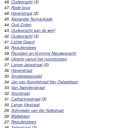
48.
Oudegracht
(3)
47.
Rode brug
46.
Haverstraat
(2)
45.
Alexander Numankade
44.
Oud-Zuilen
43.
Oudegracht aan de werf
42.
Oudegracht
(2)
41.
Lichte Gaard
40.
Reguliersteeg
39.
Pausdam en Kromme Nieuwegracht
38.
Utrecht vanuit het noordoosten
37.
Lange Jansstraat
(2)
36.
Haverstraat
35.
Smakkelaarsveld
34.
Jan van Scorelstraat/Van Ostadelaan
33.
Van Swindenstraat
32.
Voorstraat
31.
Catharijnesingel
(3)
30.
Lange Viestraat
29.
Schroeder van der Kolkstraat
28.
Maliebaan
27.
Reguliersteeg
26.
Twijnstraat
(2)