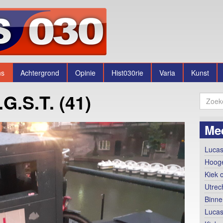
ns
Achtergrond
Opinie
Hist030rie
Varia
Kunst
G.S.T. (41)
Me
Lucas
Hooge
Kiek 
Utrec
Binne
Lucas