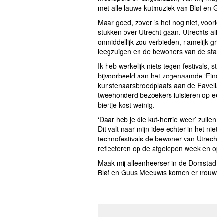
met alle lauwe kutmuziek van Bløf en 
Maar goed, zover is het nog niet, voorl
stukken over Utrecht gaan. Utrechts al
onmiddellijk zou verbieden, namelijk g
leegzuigen en de bewoners van de st
Ik heb werkelijk niets tegen festivals, 
bijvoorbeeld aan het zogenaamde ‘Eindf
kunstenaarsbroedplaats aan de Ravellaan
tweehonderd bezoekers luisteren op ee
biertje kost weinig.
‘Daar heb je die kut-herrie weer’ zul
Dit valt naar mijn idee echter in het n
technofestivals de bewoner van Utrech
reflecteren op de afgelopen week en op
Maak mij alleenheerser in de Domstad,
Bløf en Guus Meeuwis komen er trouwe