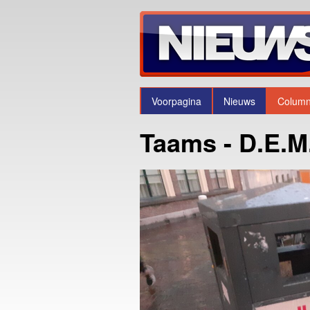
Voorpagina
Nieuws
Colum
Taams - D.E.M.