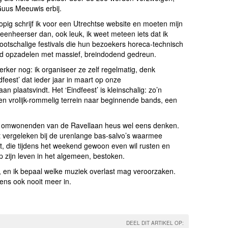
Guus Meeuwis erbij.
opig schrijf ik voor een Utrechtse website en moeten mijn
leenheerser dan, ook leuk, ik weet meteen iets dat ik
rootschalige festivals die hun bezoekers horeca-technisch
ad opzadelen met massief, breindodend gedreun.
sterker nog: ik organiseer ze zelf regelmatig, denk
eest’ dat ieder jaar in maart op onze
 plaatsvindt. Het ‘Eindfeest’ is kleinschalig: zo’n
n vrolijk-rommelig terrein naar beginnende bands, een
len omwonenden van de Ravellaan heus wel eens denken.
iet vergeleken bij de urenlange bas-salvo’s waarmee
t, die tijdens het weekend gewoon even wil rusten en
 zijn leven in het algemeen, bestoken.
 en ik bepaal welke muziek overlast mag veroorzaken.
ns ook nooit meer in.
DEEL DIT ARTIKEL OP: