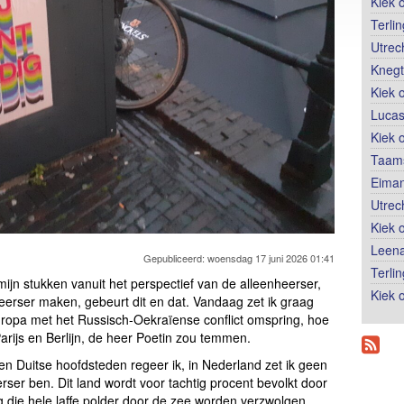
Kiek 
Terli
Utrec
Knegt
Kiek 
Lucas
Kiek 
Taams
Eiman
Utrec
Kiek 
Leena
Gepubliceerd: woensdag 17 juni 2026 01:41
Terli
 mijn stukken vanuit het perspectief van de alleenheerser,
Kiek o
eerser maken, gebeurt dit en dat. Vandaag zet ik graag
Europa met het Russisch-Oekraïense conflict omspring, hoe
Parijs en Berlijn, de heer Poetin zou temmen.
 en Duitse hoofdsteden regeer ik, in Nederland zet ik geen
ser ben. Dit land wordt voor tachtig procent bevolkt door
die hele laffe polder door de zee worden verzwolgen,