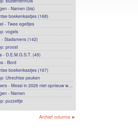
op: studentenhuis
ngen - Namen (bis)
htse boekenkastjes (168)
el - Twee egeltjes
op: vogels
 - Stadsmens (142)
op: proost
 - D.E.M.G.S.T. (45)
s - Bord
htse boekenkastjes (167)
op: Utrechtse peuken
ers - Messi in 2026 niet opnieuw w…
ngen - Namen
p: puzzeltje
Archief columns ►