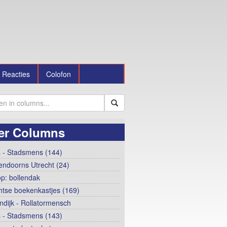
Reacties
Colofon
er Columns
 - Stadsmens (144)
ndoorns Utrecht (24)
op: bollendak
htse boekenkastjes (169)
ndijk - Rollatormensch
 - Stadsmens (143)