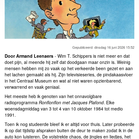
Gepubliceerd: dinsdag 16 juni 2026 15:52
Door Armand Leenaers
- Wim T. Schippers is niet meer en dat
doet pijn, al meende hij zelf dat doodgaan maar onzin is. Weinig
mensen hebben mij zo vaak op het verkeerde been gezet en aan
het lachen gemaakt als hij. Zijn televisieseries, de pindakaasvloer
in het Centraal Museum en wat al niet waren opzienbarend,
verwarrend en vaak geniaal.
Het meeste heb ik genoten van het onnavolgbare
radioprogramma
Ronflonflon met Jacques Plafond
. Elke
woensdagmiddag van 3 tot 4 van 10 oktober 1984 tot medio
1991.
Toen ik nog studeerde bleef ik er altijd voor thuis. Later probeerde
ik op dat tijdstip afspraken buiten de deur te maken zodat ik in de
auto kon luisteren. De volstrekte chaos, de jingles en liedjes, het