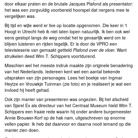
door elkaar praten en de brutale Jacques Plafond als presentator:
het was een zorgvuldig voorbereid hoorspel dat nergens mee te
vergelijken was.
Bij tijd en wijle werd er live op locatie opgenomen. Die keer in 't
Hoogt in Utrecht heb ik niet laten lopen natuurlijk. Ik ben ook wel
eens gestopt langs de weg omdat het te gevaarlijk werd om te
blijven luisteren en rijden tegelijk. Er is door de VPRO een
televisieserie van gemaakt getiteld
Plafond over de vloer.
Want
struikelen deed Wim T. Schippers voortdurend.
Misschien wel het meeste indruk maakte zijn originele benadering
van het Nederlands. Iedereen kent wel een aantal bekende
uitspraken van zijn personages. Lees het boekje van Ingmar
Heytze en Vrouwkje Tuinman (zie foto) en je realiseert je wat een
invloed hij heeft gehad.
Ook zijn manier van presenteren was ongezien. Bij het afscheid
van Sjarel Ex als directeur van het Centraal Museum hield Wim T.
Schippers een fraaie rede waarin hij onder andere burgemeester
Annie Brouwer-Korf op de hak nam, uitgeschreven op enorme
vellen papier. Ik heb dat daarvoor en daarna nooit iemand op die
manier zien doen.