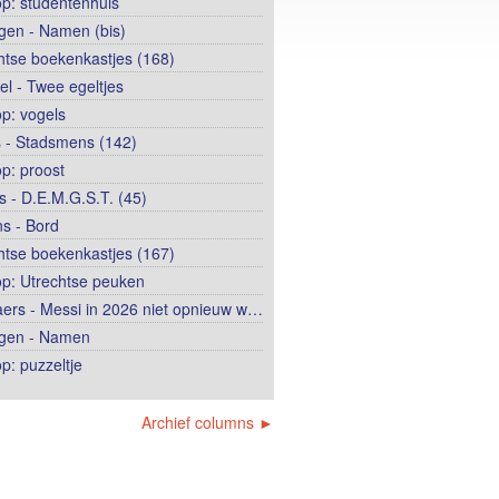
op: studentenhuis
ngen - Namen (bis)
htse boekenkastjes (168)
el - Twee egeltjes
op: vogels
 - Stadsmens (142)
op: proost
 - D.E.M.G.S.T. (45)
s - Bord
htse boekenkastjes (167)
op: Utrechtse peuken
ers - Messi in 2026 niet opnieuw w…
ngen - Namen
p: puzzeltje
Archief columns ►