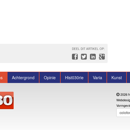
DEEL DIT ARTIKEL OP:
ns
Achtergrond
Opinie
Hist030rie
Varia
Kunst
2026 N
Webdesig
Vormgevi
colofo