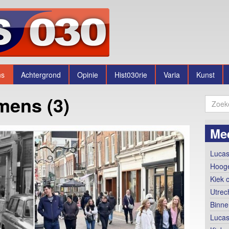
ns
Achtergrond
Opinie
Hist030rie
Varia
Kunst
mens (3)
Me
Lucas
Hooge
Kiek 
Utrec
Binne
Lucas