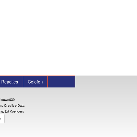
Reacties
Colofon
ieuws030
n: Creative Data
ng: Ed Koenders
n