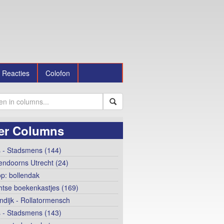
Reacties
Colofon
er Columns
 - Stadsmens (144)
ndoorns Utrecht (24)
op: bollendak
htse boekenkastjes (169)
ndijk - Rollatormensch
 - Stadsmens (143)