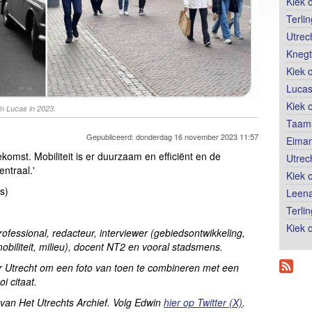
Kiek 
Terli
Utrec
Knegt
Kiek 
Lucas
Kiek 
n Lucas in 2023.
Taams
Gepubliceerd: donderdag 16 november 2023 11:57
Eiman
komst. Mobiliteit is er duurzaam en efficiënt en de
Utrec
entraal.'
Kiek 
s)
Leena
Terli
Kiek o
rofessional, redacteur, interviewer (gebiedsontwikkeling,
mobiliteit, milieu), docent NT2 en vooral stadsmens.
or Utrecht om een foto van toen te combineren met een
 citaat.
 van Het Utrechts Archief. Volg Edwin
hier op Twitter (X)
.