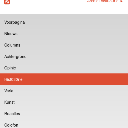
Archief hist030rie ►
Voorpagina
Nieuws
Columns
Achtergrond
Opinie
Hist030rie
Varia
Kunst
Reacties
Colofon