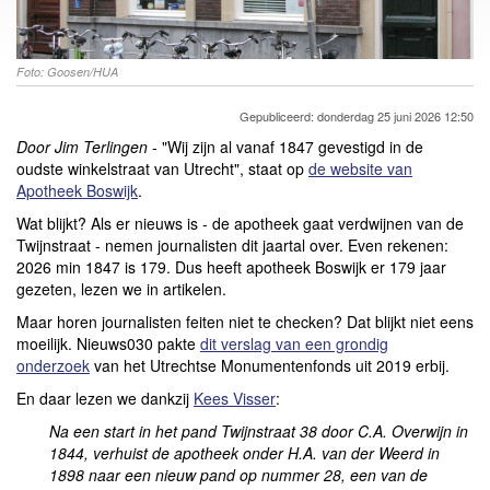
Foto: Goosen/HUA
Gepubliceerd: donderdag 25 juni 2026 12:50
Door Jim Terlingen
- "Wij zijn al vanaf 1847 gevestigd in de
oudste winkelstraat van Utrecht", staat op
de website van
Apotheek Boswijk
.
Wat blijkt? Als er nieuws is - de apotheek gaat verdwijnen van de
Twijnstraat - nemen journalisten dit jaartal over. Even rekenen:
2026 min 1847 is 179. Dus heeft apotheek Boswijk er 179 jaar
gezeten, lezen we in artikelen.
Maar horen journalisten feiten niet te checken? Dat blijkt niet eens
moeilijk. Nieuws030 pakte
dit verslag van een grondig
onderzoek
van het Utrechtse Monumentenfonds uit 2019 erbij.
En daar lezen we dankzij
Kees Visser
:
Na een start in het pand Twijnstraat 38 door C.A. Overwijn in
1844, verhuist de apotheek onder H.A. van der Weerd in
1898 naar een nieuw pand op nummer 28, een van de