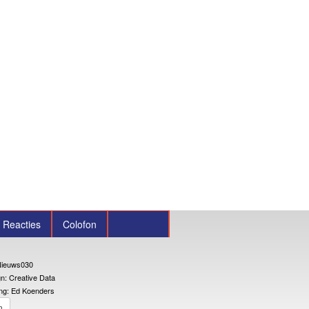
Reacties
Colofon
ieuws030
n: Creative Data
ng: Ed Koenders
n