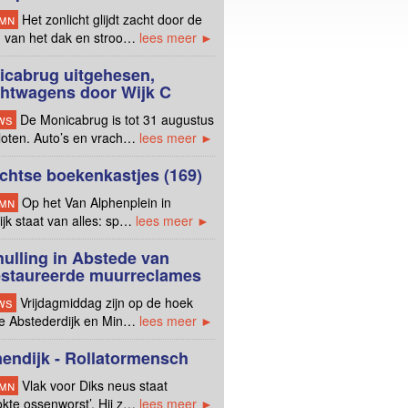
mn
Het zonlicht glijdt zacht door de
n van het dak en stroo…
lees meer ►
icabrug uitgehesen,
chtwagens door Wijk C
ws
De Monicabrug is tot 31 augustus
loten. Auto’s en vrach…
lees meer ►
chtse boekenkastjes (169)
mn
Op het Van Alphenplein in
jk staat van alles: sp…
lees meer ►
ulling in Abstede van
estaureerde muurreclames
ws
Vrijdagmiddag zijn op de hoek
e Abstederdijk en Min…
lees meer ►
endijk - Rollatormensch
mn
Vlak voor Diks neus staat
okte ossenworst’. Hij z…
lees meer ►