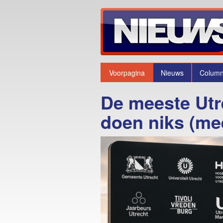
Voorpagina
Nieuws
Colum
De meeste Utr
doen niks (me