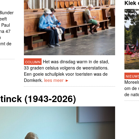
Kiek 
Blunder
eeft
 Paul
 na 47
n
emt de
column
Het was dinsdag warm in de stad,
33 graden celsius volgens de weerstations.
Een goeie schuilplek voor toeristen was de
nieuw
Domkerk.
lees meer ►
Moreel
om de w
de nati
tinck (1943-2026)