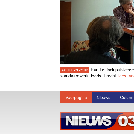
achtergrond
Han Lettinck publiceer
standaardwerk Joods Utrecht.
lees me
Voorpagina
Nieuws
Colum