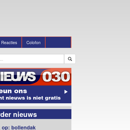
Reacties
Colofon
rder nieuws
 op: bollendak