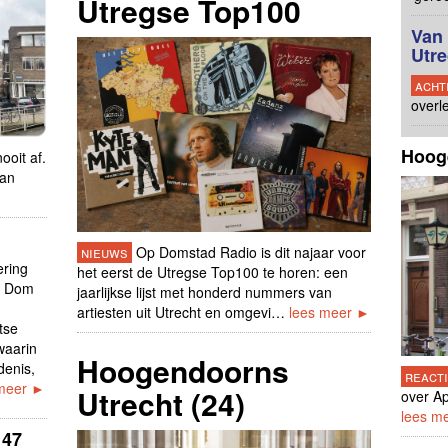
Utregse Top100
Van 
Utre
acht
overl
Hoog
ooit af.
van
nieuws
Op Domstad Radio is dit najaar voor
ering
het eerst de Utregse Top100 te horen: een
e Dom
jaarlijkse lijst met honderd nummers van
artiesten uit Utrecht en omgevi…
lees meer ►
tse
waarin
Hoogendoorns
denis,
react
 meer ►
Utrecht (24)
over Ap
lees m
 47