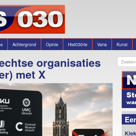
ns
Achtergrond
Opinie
Hist030rie
Varia
Kunst
echtse organisaties
er) met X
Ee
Kiek