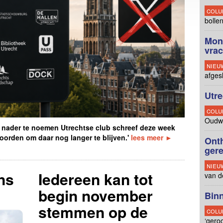
colu
bolle
Mon
vra
nieu
afges
Utre
colu
Oudwi
 nader te noemen Utrechtse club schreef deze week
twoorden om daar nog langer te blijven.'
lees meer ►
Onth
ger
nieu
ns
Iedereen kan tot
van d
begin november
Binn
stemmen op de
colu
‘gero