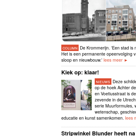
column
De Krommerijn. 'Een stad is n
Het is een permanente opeenvolging 
sloop en nieuwbouw.'
lees meer ►
Kiek op: klaar!
nieuws
Deze schild
op de hoek Achter d
en Voetiusstraat is de
zevende in de Utrech
serie Muurformules, 
wetenschap, geschie
educatie en kunst samenkomen.
lees
Stripwinkel Blunder heeft na