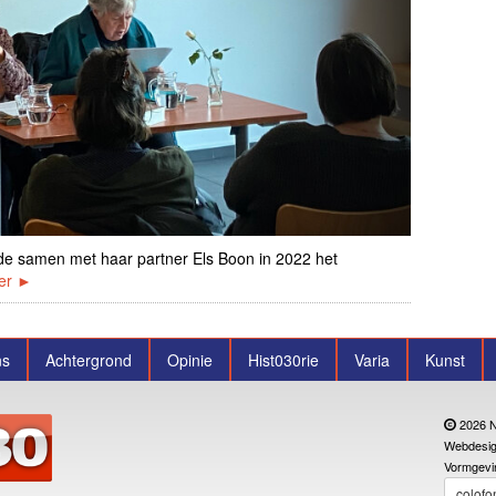
de samen met haar partner Els Boon in 2022 het
er ►
ns
Achtergrond
Opinie
Hist030rie
Varia
Kunst
2026 N
Webdesig
Vormgevi
colofo