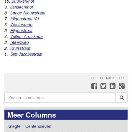
10.
Buurkerkhof
9.
Janskerkhof
8.
Lange Nieuwstraat
7.
Eligenstraat
(
2)
6.
Westerkade
5.
Eligenstraat
4.
Willem Arntzkade
3.
Steenweg
2.
Kruisstraat
1.
Sint Jacobsstraat
DEEL DIT ARTIKEL OP:
Meer Columns
Knegtel - Centendieven