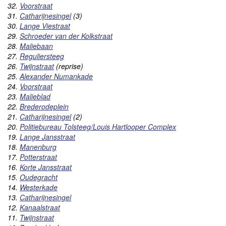
32.
Voorstraat
31.
Catharijnesingel
(3)
30.
Lange Viestraat
29.
Schroeder van der Kolkstraat
28.
Maliebaan
27.
Reguliersteeg
26.
Twijnstraat
(reprise)
25.
Alexander Numankade
24.
Voorstraat
23.
Malieblad
22.
Brederodeplein
21.
Catharijnesingel
(2)
20.
Politiebureau Tolsteeg/Louis Hartlooper Complex
19.
Lange Jansstraat
18.
Manenburg
17.
Potterstraat
16.
Korte Jansstraat
15.
Oudegracht
14.
Westerkade
13.
Catharijnesingel
12.
Kanaalstraat
11.
Twijnstraat