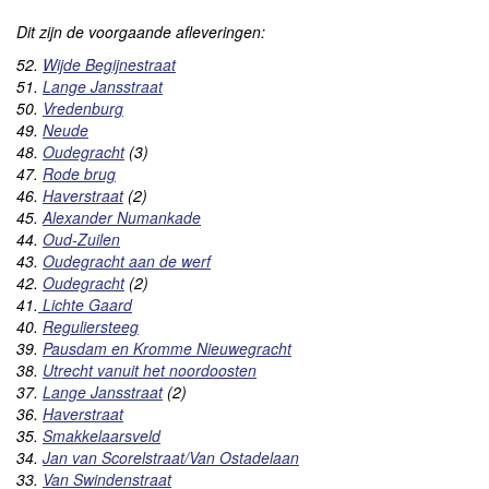
Dit zijn de voorgaande afleveringen:
52.
Wijde Begijnestraat
51.
Lange Jansstraat
50.
Vredenburg
49.
Neude
48.
Oudegracht
(3)
47.
Rode brug
46.
Haverstraat
(2)
45.
Alexander Numankade
44.
Oud-Zuilen
43.
Oudegracht aan de werf
42.
Oudegracht
(2)
41.
Lichte Gaard
40.
Reguliersteeg
39.
Pausdam en Kromme Nieuwegracht
38.
Utrecht vanuit het noordoosten
37.
Lange Jansstraat
(2)
36.
Haverstraat
35.
Smakkelaarsveld
34.
Jan van Scorelstraat/Van Ostadelaan
33.
Van Swindenstraat