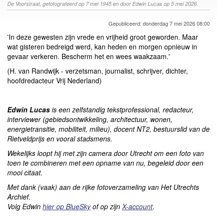
De Voorstraat, gefotografeerd op 7 mei 1945 en door Edwin Lucas op 5 mei 2026.
Gepubliceerd: donderdag 7 mei 2026 08:00
'In deze gewesten zijn vrede en vrijheid groot geworden. Maar
wat gisteren bedreigd werd, kan heden en morgen opnieuw in
gevaar verkeren. Bescherm het en wees waakzaam.'
(H. van Randwijk - verzetsman, journalist, schrijver, dichter,
hoofdredacteur Vrij Nederland)
Edwin Lucas
is een zelfstandig tekstprofessional, redacteur,
interviewer (gebiedsontwikkeling, architectuur, wonen,
energietransitie, mobiliteit, milieu), docent NT2, bestuurslid van de
Rietveldprijs en vooral stadsmens.
Wekelijks loopt hij met zijn camera door Utrecht om een foto van
toen te combineren met een opname van nu, begeleid door een
mooi citaat.
Met dank (vaak) aan de rijke fotoverzameling van Het Utrechts
Archief.
Volg Edwin
hier op BlueSky
of op zijn
X-account
.