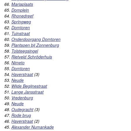
66.
Mariaplaats
65.
Domplein
64.
Rhonedreef
63.
Springweg
62.
Domtoren
61.
Tuinstraat
60.
Onderdoorgang Domtoren
59.
Plantsoen bij Zonnenburg
58.
Tolsteegsingel
57.
Rietveld Schröderhuis
56.
Nimeto
55.
Domtoren
54.
Haverstraat
(3)
53.
Neude
52.
Wijde Begijnestraat
51.
Lange Jansstraat
50.
Vredenburg
49.
Neude
48.
Oudegracht
(3)
47.
Rode brug
46.
Haverstraat
(2)
45.
Alexander Numankade