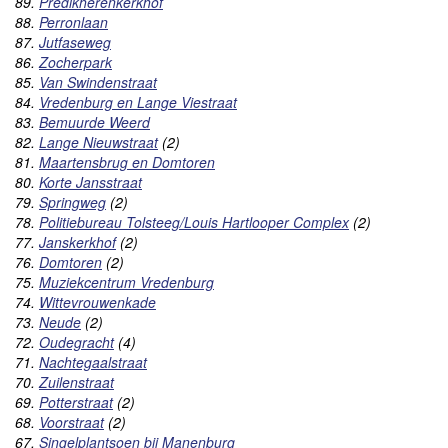
89.
Predikherenkerkhof
88.
Perronlaan
87.
Jutfaseweg
86.
Zocherpark
85.
Van Swindenstraat
84.
Vredenburg en Lange Viestraat
83.
Bemuurde Weerd
82.
Lange Nieuwstraat
(2)
81.
Maartensbrug en Domtoren
80.
Korte Jansstraat
79.
Springweg
(2)
78.
Politiebureau Tolsteeg/Louis Hartlooper Complex
(2)
77.
Janskerkhof
(2)
76.
Domtoren
(2)
75.
Muziekcentrum Vredenburg
74.
Wittevrouwenkade
73.
Neude
(2)
72.
Oudegracht
(4)
71.
Nachtegaalstraat
70.
Zuilenstraat
69.
Potterstraat
(2)
68.
Voorstraat
(2)
67.
Singelplantsoen bij Manenburg