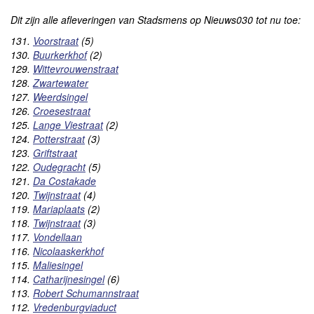
Dit zijn alle afleveringen van Stadsmens op Nieuws030 tot nu toe:
131.
Voorstraat
(5)
130.
Buurkerkhof
(2)
129.
Wittevrouwenstraat
128.
Zwartewater
127.
Weerdsingel
126.
Croesestraat
125.
Lange Viestraat
(2)
124.
Potterstraat
(3)
123.
Griftstraat
122.
Oudegracht
(5)
121.
Da Costakade
120.
Twijnstraat
(4)
119.
Mariaplaats
(2)
118.
Twijnstraat
(3)
117.
Vondellaan
116.
Nicolaaskerkhof
115.
Maliesingel
114.
Catharijnesingel
(6)
113.
Robert Schumannstraat
112.
Vredenburgviaduct