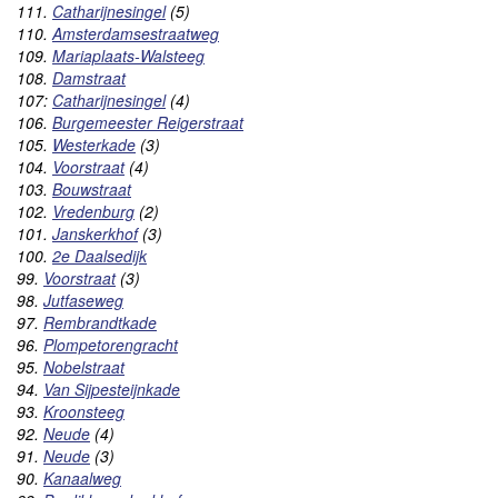
111.
Catharijnesingel
(5)
110.
Amsterdamsestraatweg
109.
Mariaplaats-Walsteeg
108.
Damstraat
107:
Catharijnesingel
(4)
106.
Burgemeester Reigerstraat
105.
Westerkade
(3)
104.
Voorstraat
(4)
103.
Bouwstraat
102.
Vredenburg
(2)
101.
Janskerkhof
(3)
100.
2e Daalsedijk
99.
Voorstraat
(3)
98.
Jutfaseweg
97.
Rembrandtkade
96.
Plompetorengracht
95.
Nobelstraat
94.
Van Sijpesteijnkade
93.
Kroonsteeg
92.
Neude
(4)
91.
Neude
(3)
90.
Kanaalweg