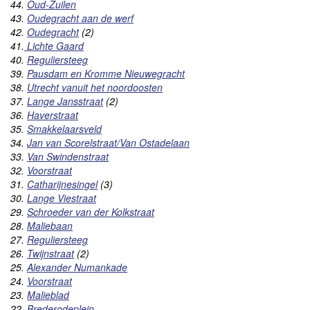
44.
Oud-Zuilen
43.
Oudegracht aan de werf
42.
Oudegracht
(2)
41.
Lichte Gaard
40.
Reguliersteeg
39.
Pausdam en Kromme Nieuwegracht
38.
Utrecht vanuit het noordoosten
37.
Lange Jansstraat
(2)
36.
Haverstraat
35.
Smakkelaarsveld
34.
Jan van Scorelstraat/Van Ostadelaan
33.
Van Swindenstraat
32.
Voorstraat
31.
Catharijnesingel
(3)
30.
Lange Viestraat
29.
Schroeder van der Kolkstraat
28.
Maliebaan
27.
Reguliersteeg
26.
Twijnstraat
(2)
25.
Alexander Numankade
24.
Voorstraat
23.
Malieblad
22.
Brederodeplein