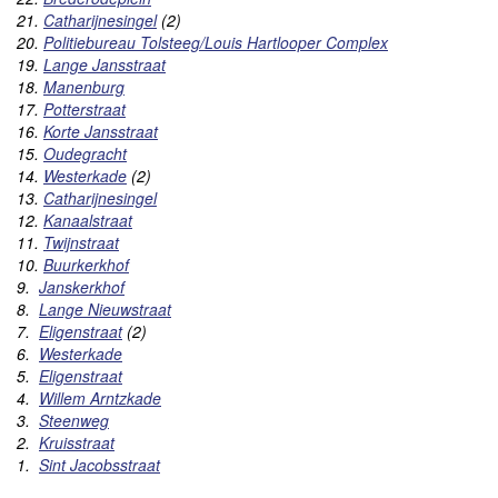
21.
Catharijnesingel
(2)
20.
Politiebureau Tolsteeg/Louis Hartlooper Complex
19.
Lange Jansstraat
18.
Manenburg
17.
Potterstraat
16.
Korte Jansstraat
15.
Oudegracht
14.
Westerkade
(2)
13.
Catharijnesingel
12.
Kanaalstraat
11.
Twijnstraat
10.
Buurkerkhof
9.
Janskerkhof
8.
Lange Nieuwstraat
7.
Eligenstraat
(
2)
6.
Westerkade
5.
Eligenstraat
4.
Willem Arntzkade
3.
Steenweg
2.
Kruisstraat
1.
Sint Jacobsstraat