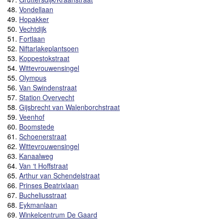
48.
Vondellaan
49.
Hopakker
50.
Vechtdijk
51.
Fortlaan
52.
Niftarlakeplantsoen
53.
Koppestokstraat
54.
Wittevrouwensingel
55.
Olympus
56.
Van Swindenstraat
57.
Station Overvecht
58.
Gijsbrecht van Walenborchstraat
59.
Veenhof
60.
Boomstede
61.
Schoenerstraat
62.
Wittevrouwensingel
63.
Kanaalweg
64.
Van ‘t Hoffstraat
65.
Arthur van Schendelstraat
66.
Prinses Beatrixlaan
67.
Bucheliusstraat
68.
Eykmanlaan
69.
Winkelcentrum De Gaard