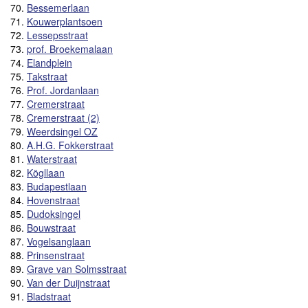
70.
Bessemerlaan
71.
Kouwerplantsoen
72.
Lessepsstraat
73.
prof. Broekemalaan
74.
Elandplein
75.
Takstraat
76.
Prof. Jordanlaan
77.
Cremerstraat
78.
Cremerstraat (2)
79.
Weerdsingel OZ
80.
A.H.G. Fokkerstraat
81.
Waterstraat
82.
Kögllaan
83.
Budapestlaan
84.
Hovenstraat
85.
Dudoksingel
86.
Bouwstraat
87.
Vogelsanglaan
88.
Prinsenstraat
89.
Grave van Solmsstraat
90.
Van der Duijnstraat
91.
Bladstraat