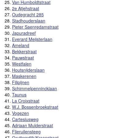
25.
Van Humboldtstraat
26.
2e Atjehstraat
27.
Oudegracht 285
28.
Stadhouderslaan
29.
Pieter Saenredamstraat
30.
Japuradreef
31.
Everard Meijsterlaan
32.
Ameland
33.
Bekkerstraat
34.
Pauwstraat
35.
Westfalen
36.
Houtsnijderslaan
37.
Maskerenen
38.
Filipijnen
39.
Schimmelpennincklaan
40.
Taunus
41.
La Croixstraat
42.
W.J. Bossenbroekstraat
43.
Vogezen
44.
Cartesiusweg
45.
Adriaan Mulderstraat
46.
Flieruilensteeg
47.
Gruttersdijk/Kraanstraat