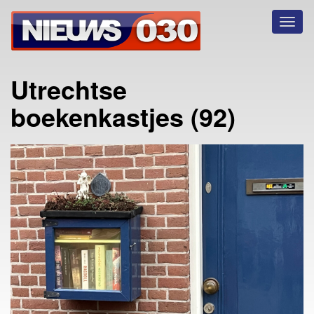
Toggl
naviga
Utrechtse
boekenkastjes (92)