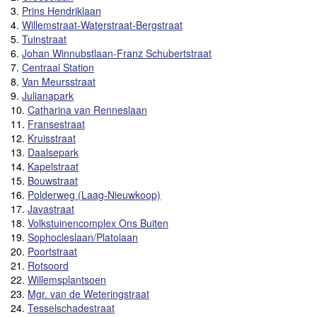
3.
Prins Hendriklaan
4.
Willemstraat-Waterstraat-Bergstraat
5.
Tuinstraat
6.
Johan Winnubstlaan-Franz Schubertstraat
7.
Centraal Station
8.
Van Meursstraat
9.
Julianapark
10.
Catharina van Renneslaan
11.
Fransestraat
12.
Kruisstraat
13.
Daalsepark
14.
Kapelstraat
15.
Bouwstraat
16.
Polderweg (Laag-Nieuwkoop)
17.
Javastraat
18.
Volkstuinencomplex Ons Buiten
19.
Sophocleslaan/Platolaan
20.
Poortstraat
21.
Rotsoord
22.
Willemsplantsoen
23.
Mgr. van de Weteringstraat
24.
Tesselschadestraat