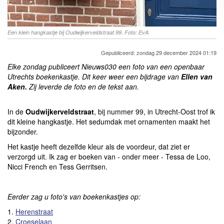
Een klein hangkastje bij Oudwijkerveldstraat 99. Foto: EvA
Gepubliceerd: zondag 29 december 2024 01:19
Elke zondag publiceert Nieuws030 een foto van een openbaar
Utrechts boekenkastje. Dit keer weer een bijdrage van
Ellen van
Aken.
Zij leverde de foto en de tekst aan.
In de
Oudwijkerveldstraat
, bij nummer 99, in Utrecht-Oost trof ik
dit kleine hangkastje. Het sedumdak met ornamenten maakt het
bijzonder.
Het kastje heeft dezelfde kleur als de voordeur, dat ziet er
verzorgd uit. Ik zag er boeken van - onder meer - Tessa de Loo,
Nicci French en Tess Gerritsen.
Eerder zag u foto's van boekenkastjes op:
1.
Herenstraat
2.
Croeselaan