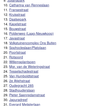
9.
Julianapark
10.
Catharina van Renneslaan
11.
Fransestraat
12.
Kruisstraat
13.
Daalsepark
14.
Kapelstraat
15.
Bouwstraat
16.
Polderweg (Laag-Nieuwkoop)
17.
Javastraat
18.
Volkstuinencomplex Ons Buiten
19.
Sophocleslaan/Platolaan
20.
Poortstraat
21.
Rotsoord
22.
Willemsplantsoen
23.
Mgr. van de Weteringstraat
24.
Tesselschadestraat
25.
Van Humboldtstraat
26.
2e Atjehstraat
27.
Oudegracht 285
28.
Stadhouderslaan
29.
Pieter Saenredamstraat
30.
Japuradreef
31.
Everard Meijsterlaan