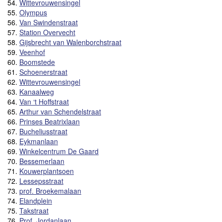
54.
Wittevrouwensingel
55.
Olympus
56.
Van Swindenstraat
57.
Station Overvecht
58.
Gijsbrecht van Walenborchstraat
59.
Veenhof
60.
Boomstede
61.
Schoenerstraat
62.
Wittevrouwensingel
63.
Kanaalweg
64.
Van ‘t Hoffstraat
65.
Arthur van Schendelstraat
66.
Prinses Beatrixlaan
67.
Bucheliusstraat
68.
Eykmanlaan
69.
Winkelcentrum De Gaard
70.
Bessemerlaan
71.
Kouwerplantsoen
72.
Lessepsstraat
73.
prof. Broekemalaan
74.
Elandplein
75.
Takstraat
76.
Prof. Jordanlaan