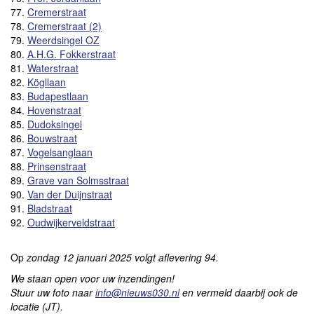
77.
Cremerstraat
78.
Cremerstraat (2)
79.
Weerdsingel OZ
80.
A.H.G. Fokkerstraat
81.
Waterstraat
82.
Kögllaan
83.
Budapestlaan
84.
Hovenstraat
85.
Dudoksingel
86.
Bouwstraat
87.
Vogelsanglaan
88.
Prinsenstraat
89.
Grave van Solmsstraat
90.
Van der Duijnstraat
91.
Bladstraat
92.
Oudwijkerveldstraat
Op
zondag 12 januari 2025
volgt aflevering 94.
We staan open voor uw inzendingen!
Stuur uw foto naar
info@nieuws030.nl
en vermeld daarbij ook de
locatie (JT).