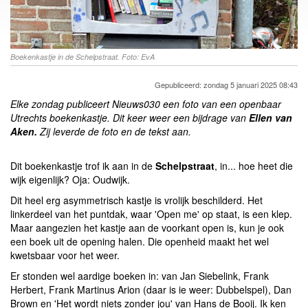
Boekenkastje in de Schelpstraat. Foto: EvA
Gepubliceerd: zondag 5 januari 2025 08:43
Elke zondag publiceert Nieuws030 een foto van een openbaar
Utrechts boekenkastje. Dit keer weer een bijdrage van
Ellen van
Aken.
Zij leverde de foto en de tekst aan.
Dit boekenkastje trof ik aan in de
Schelpstraat
, in... hoe heet die
wijk eigenlijk? Oja: Oudwijk.
Dit heel erg asymmetrisch kastje is vrolijk beschilderd. Het
linkerdeel van het puntdak, waar 'Open me' op staat, is een klep.
Maar aangezien het kastje aan de voorkant open is, kun je ook
een boek uit de opening halen. Die openheid maakt het wel
kwetsbaar voor het weer.
Er stonden wel aardige boeken in: van Jan Siebelink, Frank
Herbert, Frank Martinus Arion (daar is ie weer: Dubbelspel), Dan
Brown en 'Het wordt niets zonder jou' van Hans de Booij. Ik ken