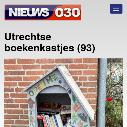
Toggl
naviga
Utrechtse
boekenkastjes (93)