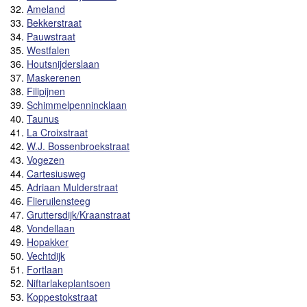
32.
Ameland
33.
Bekkerstraat
34.
Pauwstraat
35.
Westfalen
36.
Houtsnijderslaan
37.
Maskerenen
38.
Filipijnen
39.
Schimmelpennincklaan
40.
Taunus
41.
La Croixstraat
42.
W.J. Bossenbroekstraat
43.
Vogezen
44.
Cartesiusweg
45.
Adriaan Mulderstraat
46.
Flieruilensteeg
47.
Gruttersdijk/Kraanstraat
48.
Vondellaan
49.
Hopakker
50.
Vechtdijk
51.
Fortlaan
52.
Niftarlakeplantsoen
53.
Koppestokstraat