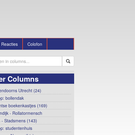
Reacties
Colofon
er Columns
ndoorns Utrecht (24)
op: bollendak
htse boekenkastjes (169)
ndijk - Rollatormensch
 - Stadsmens (143)
op: studentenhuis