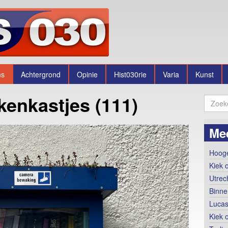
ns
Achtergrond
Opinie
Hist030rie
Varia
Kunst
kenkastjes (111)
Me
Hooge
Kiek 
Utrec
Binne
Lucas
Kiek 