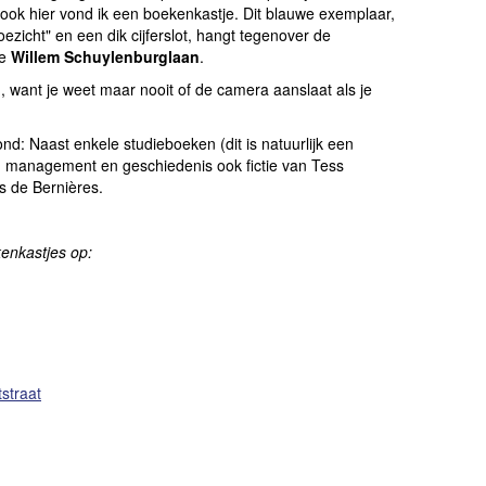
 ook hier vond ik een boekenkastje. Dit blauwe exemplaar,
zicht" en een dik cijferslot, hangt tegenover de
de
Willem Schuylenburglaan
.
n, want je weet maar nooit of de camera aanslaat als je
ond: Naast enkele studieboeken (dit is natuurlijk een
 management en geschiedenis ook fictie van Tess
is de Bernières.
kenkastjes op:
straat