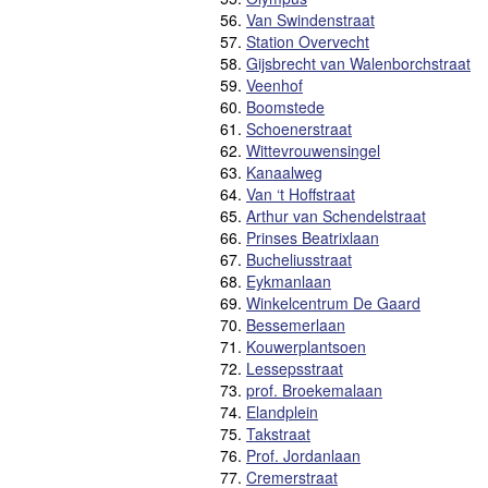
56.
Van Swindenstraat
57.
Station Overvecht
58.
Gijsbrecht van Walenborchstraat
59.
Veenhof
60.
Boomstede
61.
Schoenerstraat
62.
Wittevrouwensingel
63.
Kanaalweg
64.
Van ‘t Hoffstraat
65.
Arthur van Schendelstraat
66.
Prinses Beatrixlaan
67.
Bucheliusstraat
68.
Eykmanlaan
69.
Winkelcentrum De Gaard
70.
Bessemerlaan
71.
Kouwerplantsoen
72.
Lessepsstraat
73.
prof. Broekemalaan
74.
Elandplein
75.
Takstraat
76.
Prof. Jordanlaan
77.
Cremerstraat