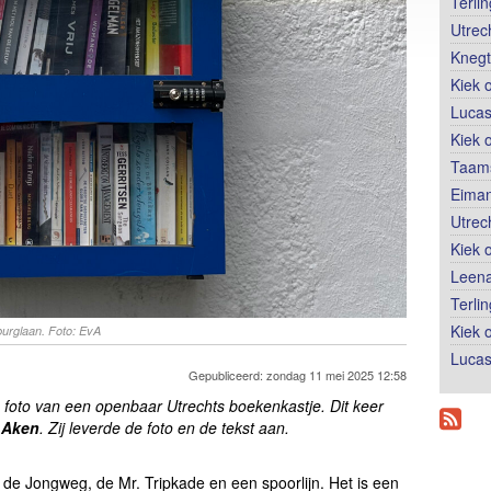
Terli
Utrec
Knegt
Kiek 
Lucas
Kiek 
Taams
Eiman
Utrec
Kiek 
Leena
Terli
Kiek o
burglaan. Foto: EvA
Lucas
Gepubliceerd: zondag 11 mei 2025 12:58
 foto van een openbaar Utrechts boekenkastje.
Dit keer
 Aken
. Zij leverde de foto en de tekst aan.
 de Jongweg, de Mr. Tripkade en een spoorlijn. Het is een