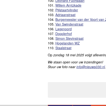
100.
Leonard Fuchslaan
101.
Willem Arntzkade
102.
Pijlstaartvlinder
103.
Adriaanstraat
104.
Burgemeester van der Voort van Z
105.
Van Swindenstraat
106.
Lagenoord
107.
Dopplerhof
108.
Simon Stevinstraat
109.
Hogelanden WZ
110.
Staalstraat
Op
zondag 18 mei 2025
volgt afleveri
We staan open voor uw inzendingen!
Stuur uw foto naar
info@nieuws030.nl