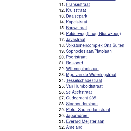
11.
Fransestraat
12.
Kruisstraat
13.
Daalsepark
14.
Kapelstraat
15.
Bouwstraat
16.
Polderweg (Laag-Nieuwkoop)
17.
Javastraat
18.
Volkstuinencomplex Ons Buiten
19.
Sophocleslaan/Platolaan
20.
Poortstraat
21.
Rotsoord
22.
Willemsplantsoen
23.
Mgr. van de Weteringstraat
24.
Tesselschadestraat
25.
Van Humboldtstraat
26.
2e Atjehstraat
27.
Oudegracht 285
28.
Stadhouderslaan
29.
Pieter Saenredamstraat
30.
Japuradreef
31.
Everard Meijsterlaan
32.
Ameland