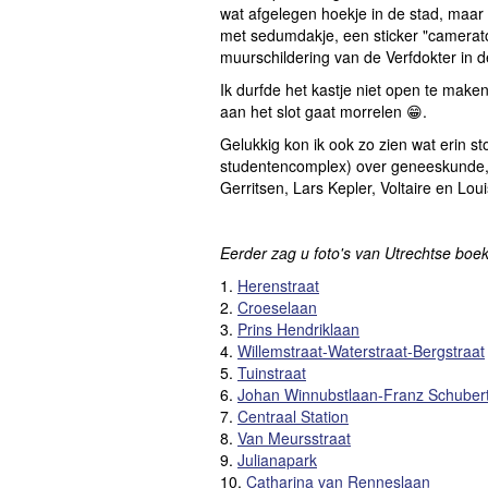
wat afgelegen hoekje in de stad, maar
met sedumdakje, een sticker "cameratoe
muurschildering van de Verfdokter in 
Ik durfde het kastje niet open te make
aan het slot gaat morrelen 😁.
Gelukkig kon ik ook zo zien wat erin st
studentencomplex) over geneeskunde,
Gerritsen, Lars Kepler, Voltaire en Lou
Eerder zag u foto's van Utrechtse boe
1.
Herenstraat
2.
Croeselaan
3.
Prins Hendriklaan
4.
Willemstraat-Waterstraat-Bergstraat
5.
Tuinstraat
6.
Johan Winnubstlaan-Franz Schubert
7.
Centraal Station
8.
Van Meursstraat
9.
Julianapark
10.
Catharina van Renneslaan