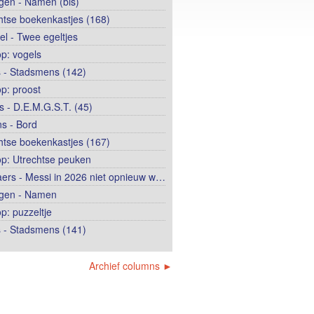
ngen - Namen (bis)
htse boekenkastjes (168)
el - Twee egeltjes
op: vogels
 - Stadsmens (142)
op: proost
 - D.E.M.G.S.T. (45)
s - Bord
htse boekenkastjes (167)
op: Utrechtse peuken
ers - Messi in 2026 niet opnieuw w…
ngen - Namen
p: puzzeltje
 - Stadsmens (141)
Archief columns ►