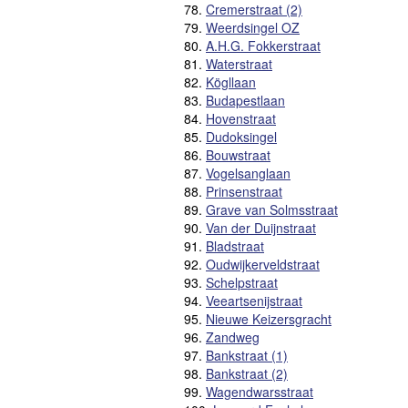
78.
Cremerstraat (2)
79.
Weerdsingel OZ
80.
A.H.G. Fokkerstraat
81.
Waterstraat
82.
Kögllaan
83.
Budapestlaan
84.
Hovenstraat
85.
Dudoksingel
86.
Bouwstraat
87.
Vogelsanglaan
88.
Prinsenstraat
89.
Grave van Solmsstraat
90.
Van der Duijnstraat
91.
Bladstraat
92.
Oudwijkerveldstraat
93.
Schelpstraat
94.
Veeartsenijstraat
95.
Nieuwe Keizersgracht
96.
Zandweg
97.
Bankstraat (1)
98.
Bankstraat (2)
99.
Wagendwarsstraat