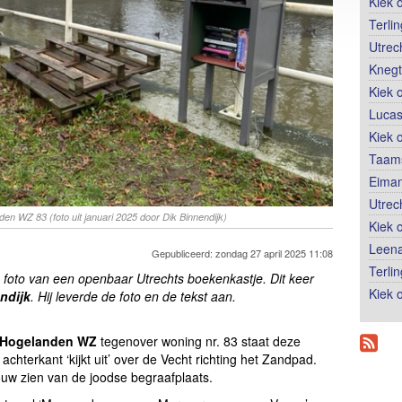
Kiek 
Terli
Utrec
Knegt
Kiek 
Lucas
Kiek 
Taams
Eiman
Utrec
den WZ 83 (foto uit januari 2025 door Dik Binnendijk)
Kiek 
Leena
Gepubliceerd: zondag 27 april 2025 11:08
Terli
 foto van een openbaar Utrechts boekenkastje.
Dit keer
Kiek o
ndijk
. Hij leverde de foto en de tekst aan.
Hogelanden WZ
tegenover woning nr. 83 staat deze
achterkant ‘kijkt uit’ over de Vecht richting het Zandpad.
ouw zien van de joodse begraafplaats.