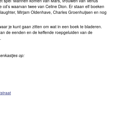
 ik het spel ‘Mannen komen van Mars, vrouwen van Venus’
e cd’s waarvan twee van Celine Dion. Er staan elf boeken
Slaughter, Mirjam Oldenhave, Charles Groenhuijsen en nog
, waar je kunt gaan zitten om wat in een boek te bladeren.
 van de eenden en de keffende roepgeluiden van de
.
kenkastjes op:
straat