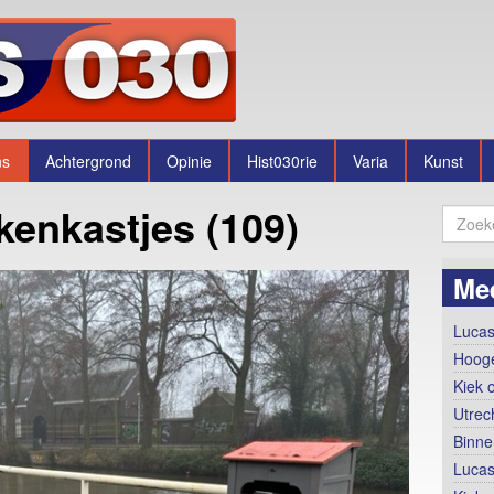
ns
Achtergrond
Opinie
Hist030rie
Varia
Kunst
kenkastjes (109)
Me
Lucas
Hooge
Kiek 
Utrec
Binne
Lucas