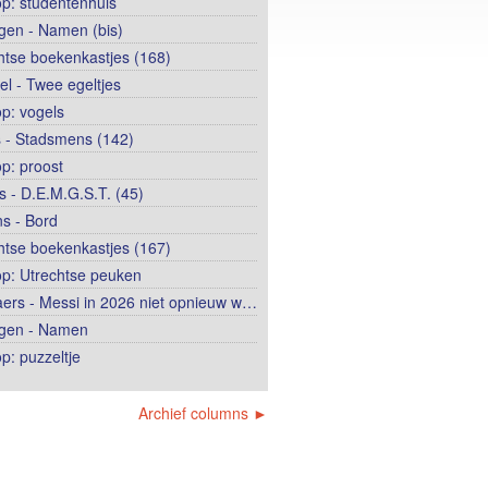
op: studentenhuis
ngen - Namen (bis)
htse boekenkastjes (168)
el - Twee egeltjes
op: vogels
 - Stadsmens (142)
op: proost
 - D.E.M.G.S.T. (45)
s - Bord
htse boekenkastjes (167)
op: Utrechtse peuken
ers - Messi in 2026 niet opnieuw w…
ngen - Namen
p: puzzeltje
Archief columns ►