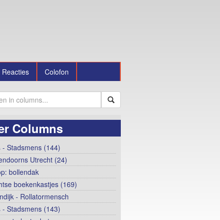
Reacties
Colofon
er Columns
 - Stadsmens (144)
ndoorns Utrecht (24)
op: bollendak
htse boekenkastjes (169)
ndijk - Rollatormensch
 - Stadsmens (143)