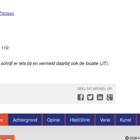
ijplaan
 110.
, schrijf er iets bij
en vermeld daarbij ook de locatie (JT).
DEEL DIT ARTIKEL OP:
ns
Achtergrond
Opinie
Hist030rie
Varia
Kunst
2026 N