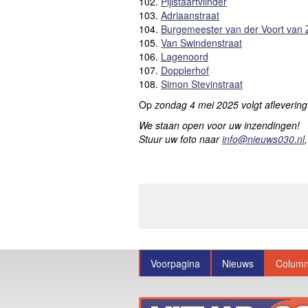
102.
Pijlstaartvlinder
103.
Adriaanstraat
104.
Burgemeester van der Voort van Z
105.
Van Swindenstraat
106.
Lagenoord
107.
Dopplerhof
108.
Simon Stevinstraat
Op
zondag 4 mei 2025
volgt aflevering
We staan open voor uw inzendingen!
Stuur uw foto naar
info@nieuws030.nl
Voorpagina
Nieuws
Colum