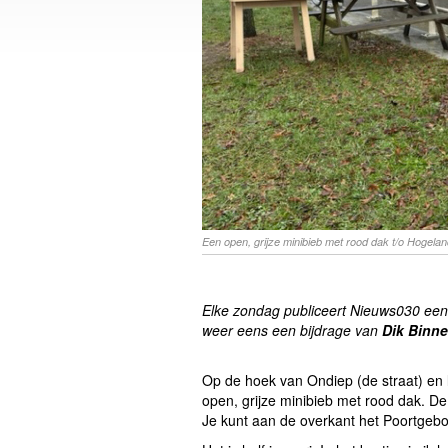
Een open, grijze minibieb met rood dak t/o Hogelan
Elke zondag publiceert Nieuws030 een
weer eens een bijdrage van
Dik Binne
Op de hoek van Ondiep (de straat) en
open, grijze minibieb met rood dak. De 
Je kunt aan de overkant het Poortgeb