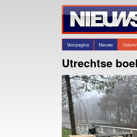
Voorpagina
Nieuws
Colum
Utrechtse boe