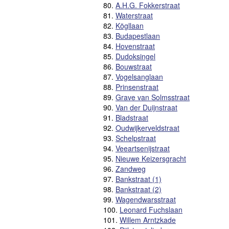
80.
A.H.G. Fokkerstraat
81.
Waterstraat
82.
Kögllaan
83.
Budapestlaan
84.
Hovenstraat
85.
Dudoksingel
86.
Bouwstraat
87.
Vogelsanglaan
88.
Prinsenstraat
89.
Grave van Solmsstraat
90.
Van der Duijnstraat
91.
Bladstraat
92.
Oudwijkerveldstraat
93.
Schelpstraat
94.
Veeartsenijstraat
95.
Nieuwe Keizersgracht
96.
Zandweg
97.
Bankstraat (1)
98.
Bankstraat (2)
99.
Wagendwarsstraat
100.
Leonard Fuchslaan
101.
Willem Arntzkade