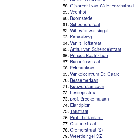
58.
Gijsbrecht van Walenborchstraat
59.
Veenhof
60.
Boomstede
61.
Schoenerstraat
62.
Wittevrouwensingel
63.
Kanaalweg
64.
Van ‘t Hoffstraat
65.
Arthur van Schendelstraat
66.
Prinses Beatrixlaan
67.
Bucheliusstraat
68.
Eykmanlaan
69.
Winkelcentrum De Gaard
70.
Bessemerlaan
71.
Kouwerplantsoen
72.
Lessepsstraat
73.
prof. Broekemalaan
74.
Elandplein
75.
Takstraat
76.
Prof. Jordanlaan
77.
Cremerstraat
78.
Cremerstraat (2)
79.
Weerdsingel OZ