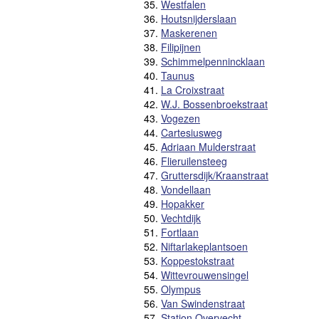
35.
Westfalen
36.
Houtsnijderslaan
37.
Maskerenen
38.
Filipijnen
39.
Schimmelpennincklaan
40.
Taunus
41.
La Croixstraat
42.
W.J. Bossenbroekstraat
43.
Vogezen
44.
Cartesiusweg
45.
Adriaan Mulderstraat
46.
Flieruilensteeg
47.
Gruttersdijk/Kraanstraat
48.
Vondellaan
49.
Hopakker
50.
Vechtdijk
51.
Fortlaan
52.
Niftarlakeplantsoen
53.
Koppestokstraat
54.
Wittevrouwensingel
55.
Olympus
56.
Van Swindenstraat
57.
Station Overvecht