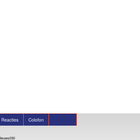
Reacties
Colofon
ieuws030