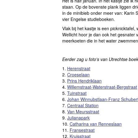
Het is half januari. In het kastje zie
staan. Op de bovenste plank liggen dri
in de minibieb onder meer van: Karin 
vier Engelse studieboeken.
Vlak bij het kastje is een picknicktafel
Wellicht hoor je dan ook het gesnater
meerkoeten die in het water zwemmen
Eerder zag u foto's van Utrechtse boe
1.
Herenstraat
2.
Croeselaan
3.
Prins Hendriklaan
4.
Willemstraat-Waterstraat-Bergstraat
5.
Tuinstraat
6.
Johan Winnubstlaan-Franz Schubert
7.
Centraal Station
8.
Van Meursstraat
9.
Julianapark
10.
Catharina van Renneslaan
11.
Fransestraat
12.
Kruisstraat