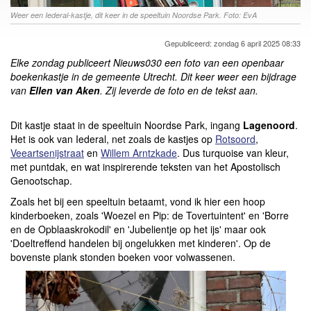
Weer een Iederal-kastje, dit keer in de speeltuin Noordse Park. Foto: EvA
Gepubliceerd: zondag 6 april 2025 08:33
Elke zondag publiceert Nieuws030 een foto van een openbaar
boekenkastje in de gemeente Utrecht. Dit keer weer een bijdrage
van
Ellen van Aken
. Zij leverde de foto en de tekst aan.
Dit kastje staat in de speeltuin Noordse Park, ingang
Lagenoord
.
Het is ook van Iederal, net zoals de kastjes op
Rotsoord
,
Veeartsenijstraat
en
Willem Arntzkade
. Dus turquoise van kleur,
met puntdak, en wat inspirerende teksten van het Apostolisch
Genootschap.
Zoals het bij een speeltuin betaamt, vond ik hier een hoop
kinderboeken, zoals 'Woezel en Pip: de Tovertuintent' en 'Borre
en de Opblaaskrokodil' en 'Jubelientje op het ijs' maar ook
'Doeltreffend handelen bij ongelukken met kinderen'. Op de
bovenste plank stonden boeken voor volwassenen.