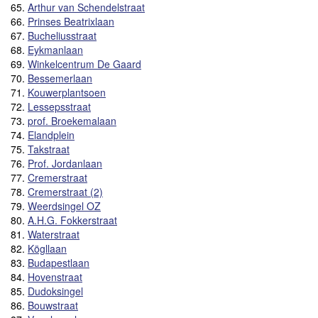
65.
Arthur van Schendelstraat
66.
Prinses Beatrixlaan
67.
Bucheliusstraat
68.
Eykmanlaan
69.
Winkelcentrum De Gaard
70.
Bessemerlaan
71.
Kouwerplantsoen
72.
Lessepsstraat
73.
prof. Broekemalaan
74.
Elandplein
75.
Takstraat
76.
Prof. Jordanlaan
77.
Cremerstraat
78.
Cremerstraat (2)
79.
Weerdsingel OZ
80.
A.H.G. Fokkerstraat
81.
Waterstraat
82.
Kögllaan
83.
Budapestlaan
84.
Hovenstraat
85.
Dudoksingel
86.
Bouwstraat