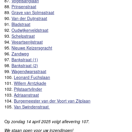
87.
Vogelsanglaan
88.
Prinsenstraat
89.
Grave van Solmsstraat
90.
Van der Duijnstraat
91.
Bladstraat
92.
Oudwijkerveldstraat
93.
Schelpstraat
94.
Veeartsenijstraat
95.
Nieuwe Keizersgracht
96.
Zandweg
97.
Bankstraat (1)
98.
Bankstraat (2)
99.
Wagendwarsstraat
100.
Leonard Fuchslaan
101.
Willem Arntzkade
102.
Pijlstaartvlinder
103.
Adriaanstraat
104.
Burgemeester van der Voort van Zijplaan
105.
Van Swindenstraat
Op
zondag 14 april 2025
volgt aflevering 107.
We staan open voor uw inzendingen!