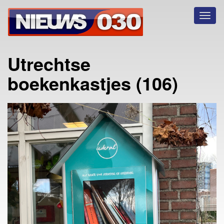
Toggl
naviga
Utrechtse
boekenkastjes (106)