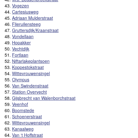
43.
Vogezen
44.
Cartesiusweg
45.
Adriaan Mulderstraat
46.
Flieruilensteeg
47.
Gruttersdijk/Kraanstraat
48.
Vondellaan
49.
Hopakker
50.
Vechtdijk
51.
Fortlaan
52.
Niftarlakeplantsoen
53.
Koppestokstraat
54.
Wittevrouwensingel
55.
Olympus
56.
Van Swindenstraat
57.
Station Overvecht
58.
Gijsbrecht van Walenborchstraat
59.
Veenhof
60.
Boomstede
61.
Schoenerstraat
62.
Wittevrouwensingel
63.
Kanaalweg
64.
Van ‘t Hoffstraat