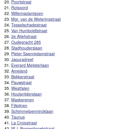
20.
Poortstraat
21.
Rotsoord
22.
Willemsplantsoen
23.
Mgr. van de Weteringstraat
24.
Tesselschadestraat
25.
Van Humboldtstraat
26.
2e Atjehstraat
27.
Oudegracht 285
28.
Stadhouderslaan
29.
Pieter Saenredamstraat
30.
Japuradreef
31.
Everard Meijsterlaan
32.
Ameland
33.
Bekkerstraat
34.
Pauwstraat
35.
Westfalen
36.
Houtsnijderslaan
37.
Maskerenen
38.
Filipijnen
39.
Schimmelpennincklaan
40.
Taunus
41.
La Croixstraat
42.
W.J. Bossenbroekstraat