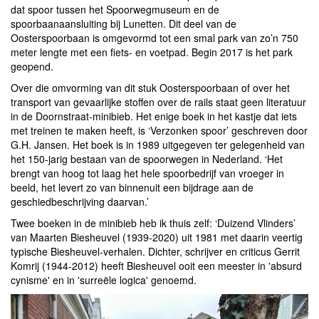
dat spoor tussen het Spoorwegmuseum en de
spoorbaanaansluiting bij Lunetten. Dit deel van de
Oosterspoorbaan is omgevormd tot een smal park van zo’n 750
meter lengte met een fiets- en voetpad. Begin 2017 is het park
geopend.
Over die omvorming van dit stuk Oosterspoorbaan of over het
transport van gevaarlijke stoffen over de rails staat geen literatuur
in de Doornstraat-minibieb. Het enige boek in het kastje dat iets
met treinen te maken heeft, is ‘Verzonken spoor’ geschreven door
G.H. Jansen. Het boek is in 1989 uitgegeven ter gelegenheid van
het 150-jarig bestaan van de spoorwegen in Nederland. ‘Het
brengt van hoog tot laag het hele spoorbedrijf van vroeger in
beeld, het levert zo van binnenuit een bijdrage aan de
geschiedbeschrijving daarvan.’
Twee boeken in de minibieb heb ik thuis zelf: ‘Duizend Vlinders’
van Maarten Biesheuvel (1939-2020) uit 1981 met daarin veertig
typische Biesheuvel-verhalen. Dichter, schrijver en criticus Gerrit
Komrij (1944-2012) heeft Biesheuvel ooit een meester in 'absurd
cynisme' en in 'surreële logica' genoemd.