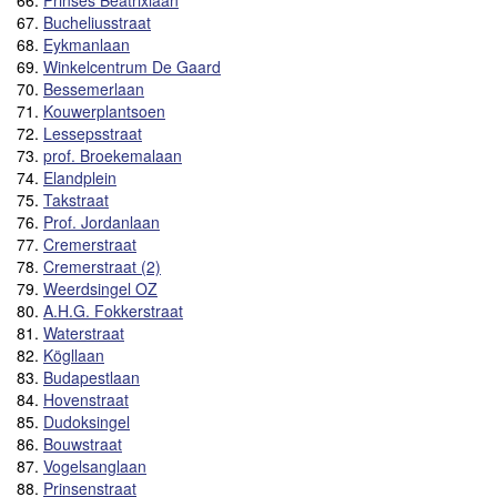
66.
Prinses Beatrixlaan
67.
Bucheliusstraat
68.
Eykmanlaan
69.
Winkelcentrum De Gaard
70.
Bessemerlaan
71.
Kouwerplantsoen
72.
Lessepsstraat
73.
prof. Broekemalaan
74.
Elandplein
75.
Takstraat
76.
Prof. Jordanlaan
77.
Cremerstraat
78.
Cremerstraat (2)
79.
Weerdsingel OZ
80.
A.H.G. Fokkerstraat
81.
Waterstraat
82.
Kögllaan
83.
Budapestlaan
84.
Hovenstraat
85.
Dudoksingel
86.
Bouwstraat
87.
Vogelsanglaan
88.
Prinsenstraat