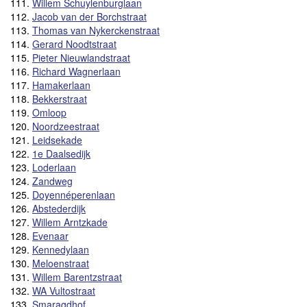
111.
Willem Schuylenburglaan
112.
Jacob van der Borchstraat
113.
Thomas van Nykerckenstraat
114.
Gerard Noodtstraat
115.
Pieter Nieuwlandstraat
116.
Richard Wagnerlaan
117.
Hamakerlaan
118.
Bekkerstraat
119.
Omloop
120.
Noordzeestraat
121.
Leidsekade
122.
1e Daalsedijk
123.
Loderlaan
124.
Zandweg
125.
Doyennéperenlaan
126.
Abstederdijk
127.
Willem Arntzkade
128.
Evenaar
129.
Kennedylaan
130.
Meloenstraat
131.
Willem Barentzstraat
132.
WA Vultostraat
133.
Smaragdhof