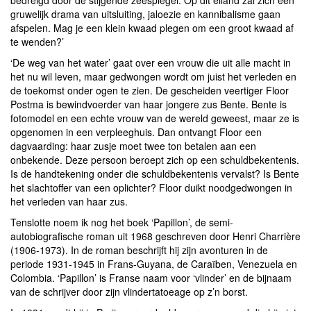
bedreigd door de stijgende zeespiegel. Op dit eiland zal zich een
gruwelijk drama van uitsluiting, jaloezie en kannibalisme gaan
afspelen. Mag je een klein kwaad plegen om een groot kwaad af
te wenden?’
‘De weg van het water’ gaat over een vrouw die uit alle macht in
het nu wil leven, maar gedwongen wordt om juist het verleden en
de toekomst onder ogen te zien. De gescheiden veertiger Floor
Postma is bewindvoerder van haar jongere zus Bente. Bente is
fotomodel en een echte vrouw van de wereld geweest, maar ze is
opgenomen in een verpleeghuis. Dan ontvangt Floor een
dagvaarding: haar zusje moet twee ton betalen aan een
onbekende. Deze persoon beroept zich op een schuldbekentenis.
Is de handtekening onder die schuldbekentenis vervalst? Is Bente
het slachtoffer van een oplichter? Floor duikt noodgedwongen in
het verleden van haar zus.
Tenslotte noem ik nog het boek ‘Papillon’, de semi-
autobiografische roman uit 1968 geschreven door Henri Charrière
(1906-1973). In de roman beschrijft hij zijn avonturen in de
periode 1931-1945 in Frans-Guyana, de Caraïben, Venezuela en
Colombia. ‘Papillon’ is Franse naam voor ‘vlinder’ en de bijnaam
van de schrijver door zijn vlindertatoeage op z’n borst.