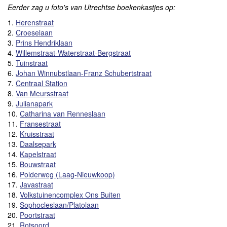
Eerder zag u foto's van Utrechtse boekenkastjes op:
1.
Herenstraat
2.
Croeselaan
3.
Prins Hendriklaan
4.
Willemstraat-Waterstraat-Bergstraat
5.
Tuinstraat
6.
Johan Winnubstlaan-Franz Schubertstraat
7.
Centraal Station
8.
Van Meursstraat
9.
Julianapark
10.
Catharina van Renneslaan
11.
Fransestraat
12.
Kruisstraat
13.
Daalsepark
14.
Kapelstraat
15.
Bouwstraat
16.
Polderweg (Laag-Nieuwkoop)
17.
Javastraat
18.
Volkstuinencomplex Ons Buiten
19.
Sophocleslaan/Platolaan
20.
Poortstraat
21.
Rotsoord