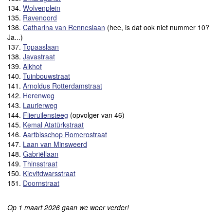
134.
Wolvenplein
135.
Ravenoord
136.
Catharina van Renneslaan
(hee, is dat ook niet nummer 10?
Ja...)
137.
Topaaslaan
138.
Javastraat
139.
Alkhof
140.
Tuinbouwstraat
141.
Arnoldus Rotterdamstraat
142.
Herenweg
143.
Laurierweg
144.
Flieruilensteeg
(opvolger van 46)
145.
Kemal Atatürkstraat
146.
Aartbisschop Romerostraat
147.
Laan van Minsweerd
148.
Gabriëllaan
149.
Thinsstraat
150.
Kievitdwarsstraat
151.
Doornstraat
Op 1 maart 2026 gaan we weer verder!