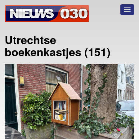
Toggl
naviga
Utrechtse
boekenkastjes (151)