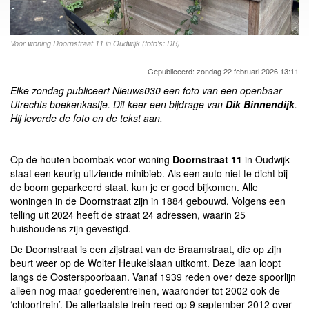
Voor woning Doornstraat 11 in Oudwijk (foto's: DB)
Gepubliceerd: zondag 22 februari 2026 13:11
Elke zondag publiceert Nieuws030 een foto van een openbaar
Utrechts boekenkastje. Dit keer e
en bijdrage van
Dik Binnendijk
.
Hij leverde de foto en de tekst aan.
Op de houten boombak voor woning
Doornstraat 11
in Oudwijk
staat een keurig uitziende minibieb. Als een auto niet te dicht bij
de boom geparkeerd staat, kun je er goed bijkomen. Alle
woningen in de Doornstraat zijn in 1884 gebouwd. Volgens een
telling uit 2024 heeft de straat 24 adressen, waarin 25
huishoudens zijn gevestigd.
De Doornstraat is een zijstraat van de Braamstraat, die op zijn
beurt weer op de Wolter Heukelslaan uitkomt. Deze laan loopt
langs de Oosterspoorbaan. Vanaf 1939 reden over deze spoorlijn
alleen nog maar goederentreinen, waaronder tot 2002 ook de
‘chloortrein’. De allerlaatste trein reed op 9 september 2012 over