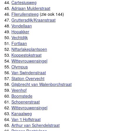
44.
Cartesiusweg
45.
Adriaan Mulderstraat
46.
Flieruilensteeg
(zie ook 144)
47.
Gruttersdijk/Kraanstraat
48.
Vondellaan
49.
Hopakker
50.
Vechtdijk
51.
Fortlaan
52.
Niftarlakeplantsoen
53.
Koppestokstraat
54.
Wittevrouwensingel
55.
Olympus
56.
Van Swindenstraat
57.
Station Overvecht
58.
Gijsbrecht van Walenborchstraat
59.
Veenhof
60.
Boomstede
61.
Schoenerstraat
62.
Wittevrouwensingel
63.
Kanaalweg
64.
Van ‘t Hoffstraat
65.
Arthur van Schendelstraat