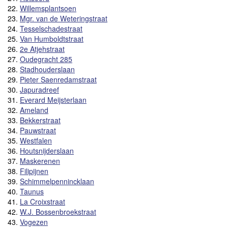
22.
Willemsplantsoen
23.
Mgr. van de Weteringstraat
24.
Tesselschadestraat
25.
Van Humboldtstraat
26.
2e Atjehstraat
27.
Oudegracht 285
28.
Stadhouderslaan
29.
Pieter Saenredamstraat
30.
Japuradreef
31.
Everard Meijsterlaan
32.
Ameland
33.
Bekkerstraat
34.
Pauwstraat
35.
Westfalen
36.
Houtsnijderslaan
37.
Maskerenen
38.
Filipijnen
39.
Schimmelpennincklaan
40.
Taunus
41.
La Croixstraat
42.
W.J. Bossenbroekstraat
43.
Vogezen