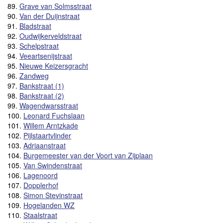
89.
Grave van Solmsstraat
90.
Van der Duijnstraat
91.
Bladstraat
92.
Oudwijkerveldstraat
93.
Schelpstraat
94.
Veeartsenijstraat
95.
Nieuwe Keizersgracht
96.
Zandweg
97.
Bankstraat (1)
98.
Bankstraat (2)
99.
Wagendwarsstraat
100.
Leonard Fuchslaan
101.
Willem Arntzkade
102.
Pijlstaartvlinder
103.
Adriaanstraat
104.
Burgemeester van der Voort van Zijplaan
105.
Van Swindenstraat
106.
Lagenoord
107.
Dopplerhof
108.
Simon Stevinstraat
109.
Hogelanden WZ
110.
Staalstraat