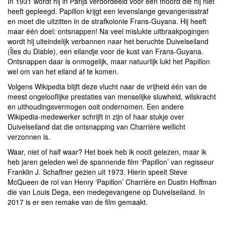
In 1931 wordt hij in Parijs veroordeeld voor een moord die hij niet
heeft gepleegd. Papillon krijgt een levenslange gevangenisstraf
en moet die uitzitten in de strafkolonie Frans-Guyana. Hij heeft
maar één doel: ontsnappen! Na veel mislukte uitbraakpogingen
wordt hij uiteindelijk verbannen naar het beruchte Duivelseiland
(Îles du Diable), een eilandje voor de kust van Frans-Guyana.
Ontsnappen daar is onmogelijk, maar natuurlijk lukt het Papillon
wel om van het eiland af te komen.
Volgens Wikipedia blijft deze vlucht naar de vrijheid één van de
meest ongelooflijke prestaties van menselijke sluwheid, wilskracht
en uithoudingsvermogen ooit ondernomen. Een andere
Wikipedia-medewerker schrijft in zijn of haar stukje over
Duivelseiland dat die ontsnapping van Charrière wellicht
verzonnen is.
Waar, niet of half waar? Het boek heb ik nooit gelezen, maar ik
heb jaren geleden wel de spannende film ‘Papillon’ van regisseur
Franklin J. Schaffner gezien uit 1973. Hierin speelt Steve
McQueen de rol van Henry ‘Papillon’ Charrière en Dustin Hoffman
die van Louis Dega, een medegevangene op Duivelseiland. In
2017 is er een remake van de film gemaakt.