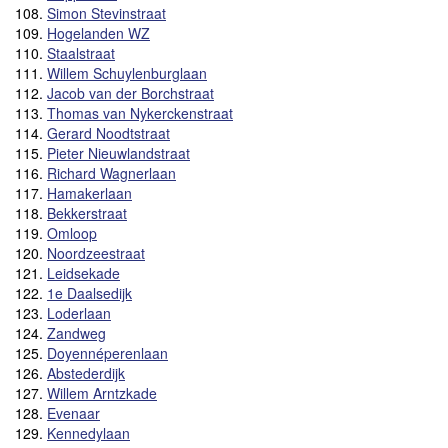
108.
Simon Stevinstraat
109.
Hogelanden WZ
110.
Staalstraat
111.
Willem Schuylenburglaan
112.
Jacob van der Borchstraat
113.
Thomas van Nykerckenstraat
114.
Gerard Noodtstraat
115.
Pieter Nieuwlandstraat
116.
Richard Wagnerlaan
117.
Hamakerlaan
118.
Bekkerstraat
119.
Omloop
120.
Noordzeestraat
121.
Leidsekade
122.
1e Daalsedijk
123.
Loderlaan
124.
Zandweg
125.
Doyennéperenlaan
126.
Abstederdijk
127.
Willem Arntzkade
128.
Evenaar
129.
Kennedylaan