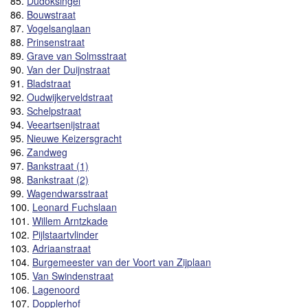
85.
Dudoksingel
86.
Bouwstraat
87.
Vogelsanglaan
88.
Prinsenstraat
89.
Grave van Solmsstraat
90.
Van der Duijnstraat
91.
Bladstraat
92.
Oudwijkerveldstraat
93.
Schelpstraat
94.
Veeartsenijstraat
95.
Nieuwe Keizersgracht
96.
Zandweg
97.
Bankstraat (1)
98.
Bankstraat (2)
99.
Wagendwarsstraat
100.
Leonard Fuchslaan
101.
Willem Arntzkade
102.
Pijlstaartvlinder
103.
Adriaanstraat
104.
Burgemeester van der Voort van Zijplaan
105.
Van Swindenstraat
106.
Lagenoord
107.
Dopplerhof