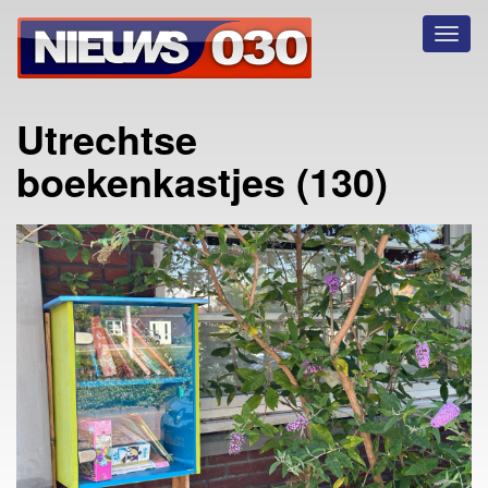
Toggl
naviga
Utrechtse
boekenkastjes (130)