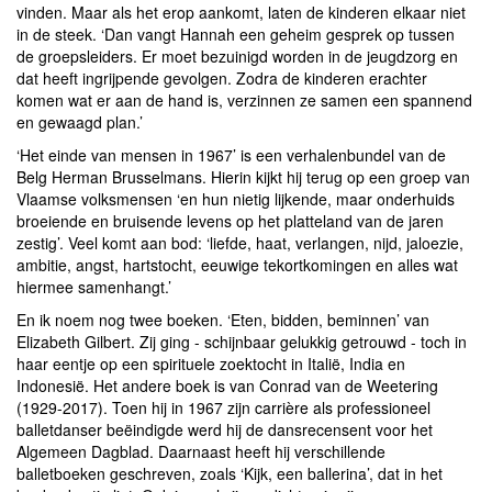
vinden. Maar als het erop aankomt, laten de kinderen elkaar niet
in de steek. ‘Dan vangt Hannah een geheim gesprek op tussen
de groepsleiders. Er moet bezuinigd worden in de jeugdzorg en
dat heeft ingrijpende gevolgen. Zodra de kinderen erachter
komen wat er aan de hand is, verzinnen ze samen een spannend
en gewaagd plan.’
‘Het einde van mensen in 1967’ is een verhalenbundel van de
Belg Herman Brusselmans. Hierin kijkt hij terug op een groep van
Vlaamse volksmensen ‘en hun nietig lijkende, maar onderhuids
broeiende en bruisende levens op het platteland van de jaren
zestig’. Veel komt aan bod: ‘liefde, haat, verlangen, nijd, jaloezie,
ambitie, angst, hartstocht, eeuwige tekortkomingen en alles wat
hiermee samenhangt.’
En ik noem nog twee boeken. ‘Eten, bidden, beminnen’ van
Elizabeth Gilbert. Zij ging - schijnbaar gelukkig getrouwd - toch in
haar eentje op een spirituele zoektocht in Italië, India en
Indonesië. Het andere boek is van Conrad van de Weetering
(1929-2017). Toen hij in 1967 zijn carrière als professioneel
balletdanser beëindigde werd hij de dansrecensent voor het
Algemeen Dagblad. Daarnaast heeft hij verschillende
balletboeken geschreven, zoals ‘Kijk, een ballerina’, dat in het