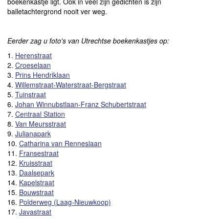
boekenkastje ligt. Ook in veel zijn gedichten is zijn
balletachtergrond nooit ver weg.
Eerder zag u foto's van Utrechtse boekenkastjes op:
1.
Herenstraat
2.
Croeselaan
3.
Prins Hendriklaan
4.
Willemstraat-Waterstraat-Bergstraat
5.
Tuinstraat
6.
Johan Winnubstlaan-Franz Schubertstraat
7.
Centraal Station
8.
Van Meursstraat
9.
Julianapark
10.
Catharina van Renneslaan
11.
Fransestraat
12.
Kruisstraat
13.
Daalsepark
14.
Kapelstraat
15.
Bouwstraat
16.
Polderweg (Laag-Nieuwkoop)
17.
Javastraat