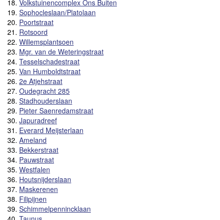
18.
Volkstuinencomplex Ons Buiten
19.
Sophocleslaan/Platolaan
20.
Poortstraat
21.
Rotsoord
22.
Willemsplantsoen
23.
Mgr. van de Weteringstraat
24.
Tesselschadestraat
25.
Van Humboldtstraat
26.
2e Atjehstraat
27.
Oudegracht 285
28.
Stadhouderslaan
29.
Pieter Saenredamstraat
30.
Japuradreef
31.
Everard Meijsterlaan
32.
Ameland
33.
Bekkerstraat
34.
Pauwstraat
35.
Westfalen
36.
Houtsnijderslaan
37.
Maskerenen
38.
Filipijnen
39.
Schimmelpennincklaan
40.
Taunus