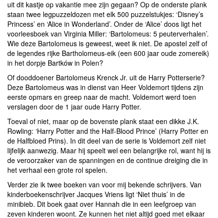
uit dit kastje op vakantie mee zijn gegaan? Op de onderste plank
staan twee legpuzzeldozen met elk 500 puzzelstukjes: ‘Disney’s
Princess’ en ‘Alice in Wonderland’. Onder de ‘Alice’ doos ligt het
voorleesboek van Virginia Miller: ‘Bartolomeus: 5 peuterverhalen’.
Wie deze Bartolomeus is geweest, weet ik niet. De apostel zelf of
de legendes rijke Bartholomeus-eik (een 600 jaar oude zomereik)
in het dorpje Bartków in Polen?
Of dooddoener Bartolomeus Krenck Jr. uit de Harry Potterserie?
Deze Bartolomeus was in dienst van Heer Voldemort tijdens zijn
eerste opmars en greep naar de macht. Voldemort werd toen
verslagen door de 1 jaar oude Harry Potter.
Toeval of niet, maar op de bovenste plank staat een dikke J.K.
Rowling: ‘Harry Potter and the Half-Blood Prince’ (Harry Potter en
de Halfbloed Prins). In dit deel van de serie is Voldemort zelf niet
lijfelijk aanwezig. Maar hij speelt wel een belangrijke rol, want hij is
de veroorzaker van de spanningen en de continue dreiging die in
het verhaal een grote rol spelen.
Verder zie ik twee boeken van voor mij bekende schrijvers. Van
kinderboekenschrijver Jacques Vriens ligt ‘Niet thuis’ in de
minibieb. Dit boek gaat over Hannah die in een leefgroep van
zeven kinderen woont. Ze kunnen het niet altijd goed met elkaar