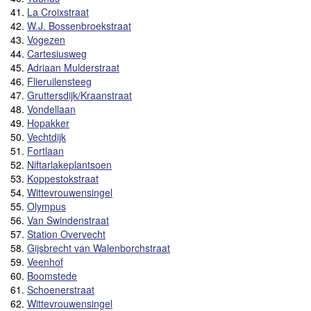
41.
La Croixstraat
42.
W.J. Bossenbroekstraat
43.
Vogezen
44.
Cartesiusweg
45.
Adriaan Mulderstraat
46.
Flieruilensteeg
47.
Gruttersdijk/Kraanstraat
48.
Vondellaan
49.
Hopakker
50.
Vechtdijk
51.
Fortlaan
52.
Niftarlakeplantsoen
53.
Koppestokstraat
54.
Wittevrouwensingel
55.
Olympus
56.
Van Swindenstraat
57.
Station Overvecht
58.
Gijsbrecht van Walenborchstraat
59.
Veenhof
60.
Boomstede
61.
Schoenerstraat
62.
Wittevrouwensingel