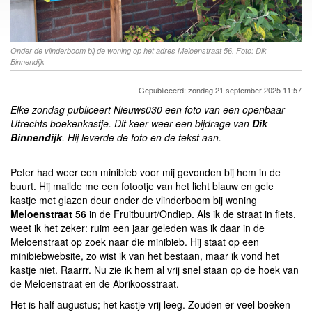
Onder de vlinderboom bij de woning op het adres Meloenstraat 56. Foto: Dik
Binnendijk
Gepubliceerd: zondag 21 september 2025 11:57
Elke zondag publiceert Nieuws030 een foto van een openbaar
Utrechts boekenkastje.
Dit keer weer een bijdrage van
Dik
Binnendijk
. Hij leverde de foto en de tekst aan.
Peter had weer een minibieb voor mij gevonden bij hem in de
buurt. Hij mailde me een fotootje van het licht blauw en gele
kastje met glazen deur onder de vlinderboom bij woning
Meloenstraat 56
in de Fruitbuurt/Ondiep. Als ik de straat in fiets,
weet ik het zeker: ruim een jaar geleden was ik daar in de
Meloenstraat op zoek naar die minibieb. Hij staat op een
minibiebwebsite, zo wist ik van het bestaan, maar ik vond het
kastje niet. Raarrr. Nu zie ik hem al vrij snel staan op de hoek van
de Meloenstraat en de Abrikoosstraat.
Het is half augustus; het kastje vrij leeg. Zouden er veel boeken