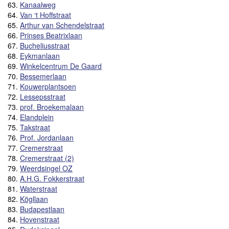
63.
Kanaalweg
64.
Van ‘t Hoffstraat
65.
Arthur van Schendelstraat
66.
Prinses Beatrixlaan
67.
Bucheliusstraat
68.
Eykmanlaan
69.
Winkelcentrum De Gaard
70.
Bessemerlaan
71.
Kouwerplantsoen
72.
Lessepsstraat
73.
prof. Broekemalaan
74.
Elandplein
75.
Takstraat
76.
Prof. Jordanlaan
77.
Cremerstraat
78.
Cremerstraat (2)
79.
Weerdsingel OZ
80.
A.H.G. Fokkerstraat
81.
Waterstraat
82.
Kögllaan
83.
Budapestlaan
84.
Hovenstraat