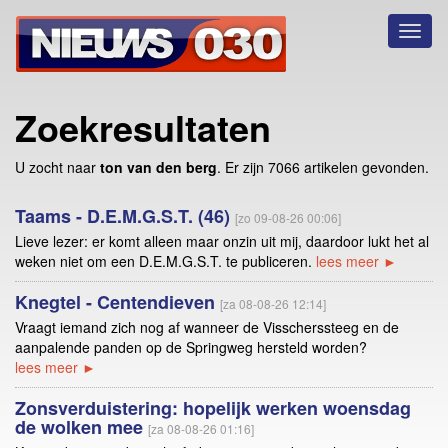
Toggl
naviga
Zoekresultaten
U zocht naar
ton van den berg
. Er zijn 7066 artikelen gevonden.
Taams - D.E.M.G.S.T. (46)
[zo 09-08-26 00:06]
Lieve lezer: er komt alleen maar onzin uit mij, daardoor lukt het al
weken niet om een D.E.M.G.S.T. te publiceren.
lees meer ►
Knegtel - Centendieven
[za 08-08-26 12:14]
Vraagt iemand zich nog af wanneer de Visscherssteeg en de
aanpalende panden op de Springweg hersteld worden?
lees meer ►
Zonsverduistering: hopelijk werken woensdag
de wolken mee
[za 08-08-26 01:16]