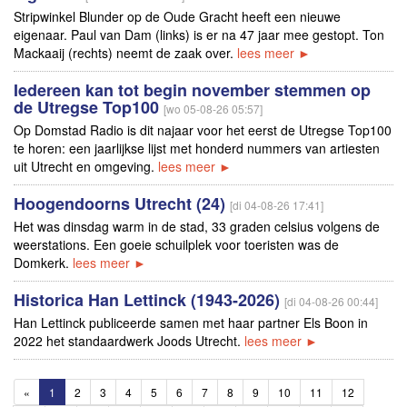
Stripwinkel Blunder op de Oude Gracht heeft een nieuwe
eigenaar. Paul van Dam (links) is er na 47 jaar mee gestopt. Ton
Mackaaij (rechts) neemt de zaak over.
lees meer ►
Iedereen kan tot begin november stemmen op
de Utregse Top100
[wo 05-08-26 05:57]
Op Domstad Radio is dit najaar voor het eerst de Utregse Top100
te horen: een jaarlijkse lijst met honderd nummers van artiesten
uit Utrecht en omgeving.
lees meer ►
Hoogendoorns Utrecht (24)
[di 04-08-26 17:41]
Het was dinsdag warm in de stad, 33 graden celsius volgens de
weerstations. Een goeie schuilplek voor toeristen was de
Domkerk.
lees meer ►
Historica Han Lettinck (1943-2026)
[di 04-08-26 00:44]
Han Lettinck publiceerde samen met haar partner Els Boon in
2022 het standaardwerk Joods Utrecht.
lees meer ►
«
1
2
3
4
5
6
7
8
9
10
11
12