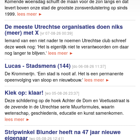
Komende woensdag schuift de maan voor de zon langs en dat
levert boven onze stad de grootste zonsverduistering op sinds
1999.
lees meer ►
De meeste Utrechtse organisaties doen niks
(meer) met X
[vr 07-08-26 00:39]
Iemand van een niet nader te noemen Utrechtse club schreef
deze week nog: 'Het is eigenlijk niet te verantwoorden om daar
nog langer te blijven.'
lees meer ►
Lucas - Stadsmens (144)
[do 06-08-26 11:37]
De Krommerijn. 'Een stad is nooit af. Het is een permanente
opeenvolging van sloop en nieuwbouw.'
lees meer ►
Kiek op: klaar!
[wo 05-08-26 23:37]
Deze schildering op de hoek Achter de Dom en Voetiusstraat is
de zevende in de Utrechtse serie Muurformules, waarin
wetenschap, geschiedenis, educatie en kunst samenkomen.
lees meer ►
Stripwinkel Blunder heeft na 47 jaar nieuwe
eigenaar
[wo 05-08-26 12:41]