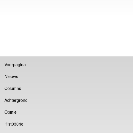
Voorpagina
Nieuws
Columns
Achtergrond
Opinie
Hist030rie