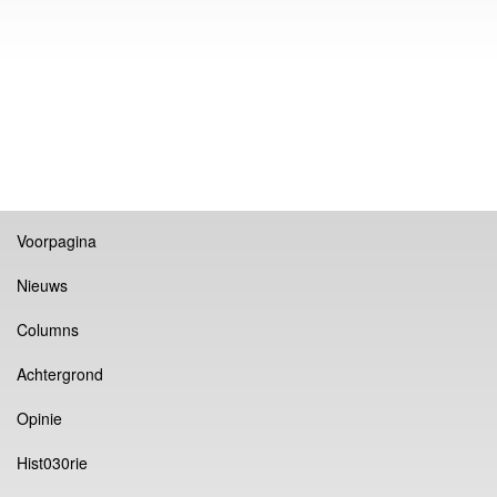
Voorpagina
Nieuws
Columns
Achtergrond
Opinie
Hist030rie