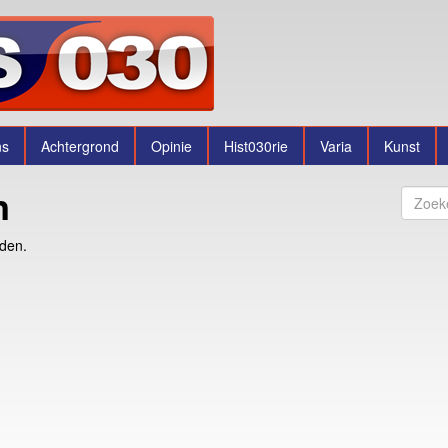
ns
Achtergrond
Opinie
Hist030rie
Varia
Kunst
n
nden.