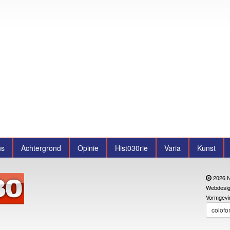
ns
Achtergrond
Opinie
Hist030rie
Varia
Kunst
2026 N
Webdesig
Vormgevi
colofo