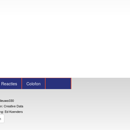
Reacties
Colofon
ieuws030
n: Creative Data
ng: Ed Koenders
n