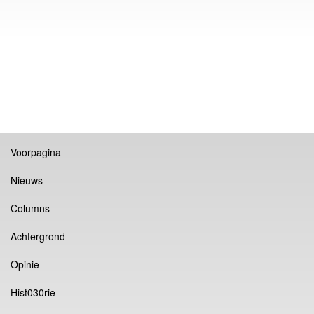
Voorpagina
Nieuws
Columns
Achtergrond
Opinie
Hist030rie