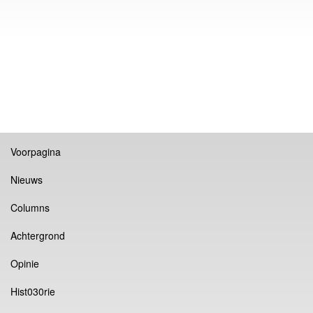
Voorpagina
Nieuws
Columns
Achtergrond
Opinie
Hist030rie