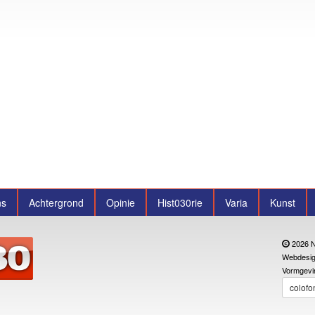
ns
Achtergrond
Opinie
Hist030rie
Varia
Kunst
2026 N
Webdesig
Vormgevi
colofo