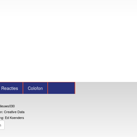
Reacties
Colofon
ieuws030
n: Creative Data
ng: Ed Koenders
n