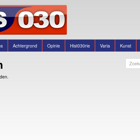
ns
Achtergrond
Opinie
Hist030rie
Varia
Kunst
n
nden.