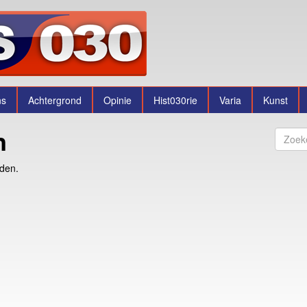
ns
Achtergrond
Opinie
Hist030rie
Varia
Kunst
n
nden.