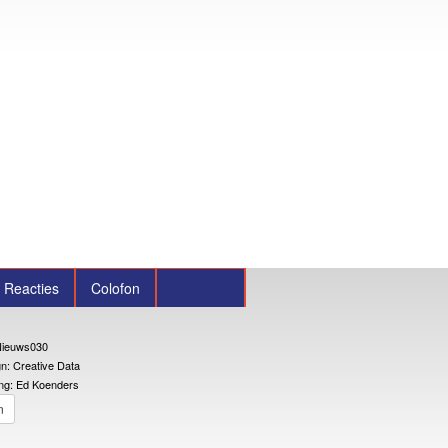
Reacties
Colofon
ieuws030
n: Creative Data
ng: Ed Koenders
n