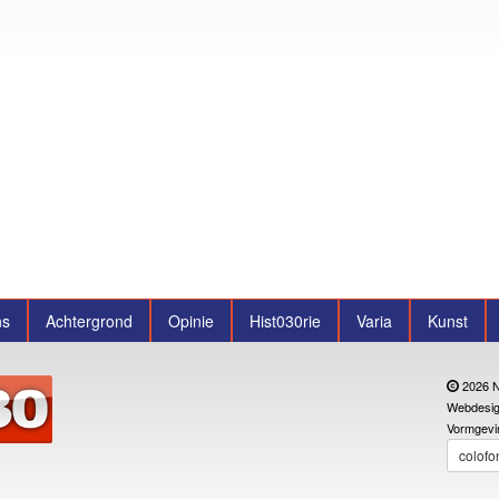
ns
Achtergrond
Opinie
Hist030rie
Varia
Kunst
2026 N
Webdesig
Vormgevi
colofo