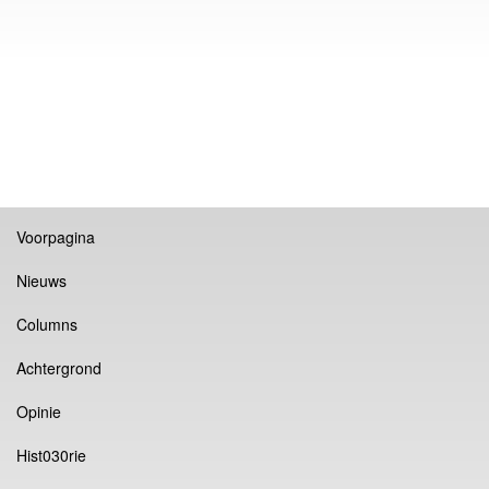
Voorpagina
Nieuws
Columns
Achtergrond
Opinie
Hist030rie