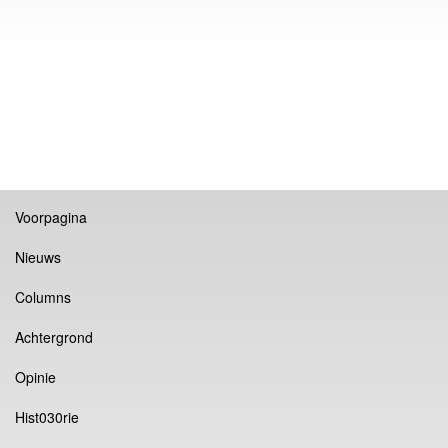
Voorpagina
Nieuws
Columns
Achtergrond
Opinie
Hist030rie