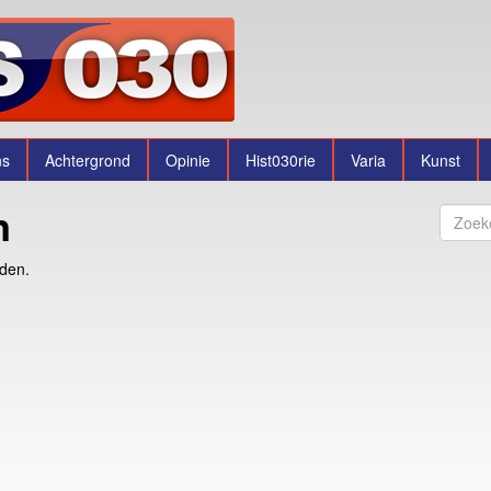
ns
Achtergrond
Opinie
Hist030rie
Varia
Kunst
n
nden.