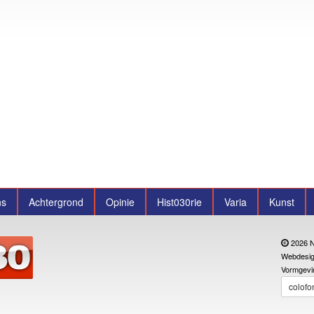
ns
Achtergrond
Opinie
Hist030rie
Varia
Kunst
2026 N
Webdesig
Vormgevi
colofo