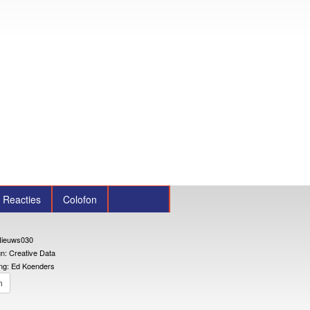
Reacties
Colofon
ieuws030
n: Creative Data
ng: Ed Koenders
n