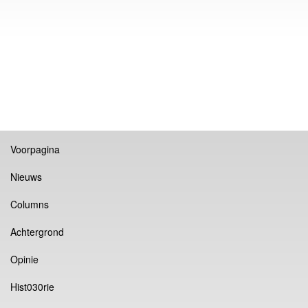
Voorpagina
Nieuws
Columns
Achtergrond
Opinie
Hist030rie