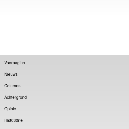
Voorpagina
Nieuws
Columns
Achtergrond
Opinie
Hist030rie