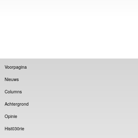
Voorpagina
Nieuws
Columns
Achtergrond
Opinie
Hist030rie