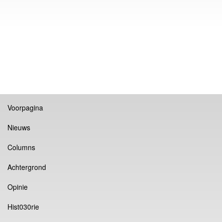
Voorpagina
Nieuws
Columns
Achtergrond
Opinie
Hist030rie