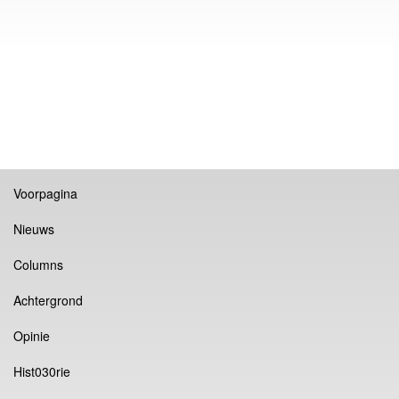
Voorpagina
Nieuws
Columns
Achtergrond
Opinie
Hist030rie