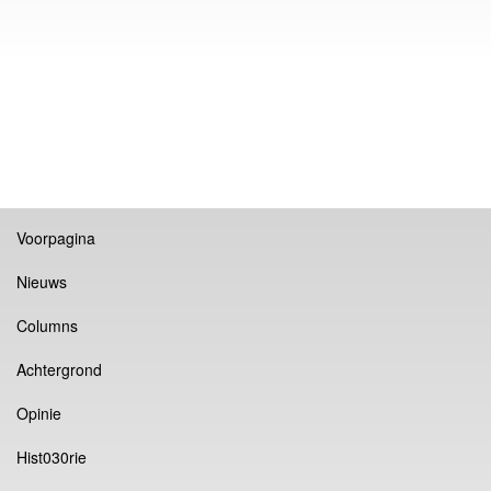
Voorpagina
Nieuws
Columns
Achtergrond
Opinie
Hist030rie