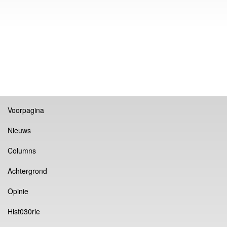
Voorpagina
Nieuws
Columns
Achtergrond
Opinie
Hist030rie