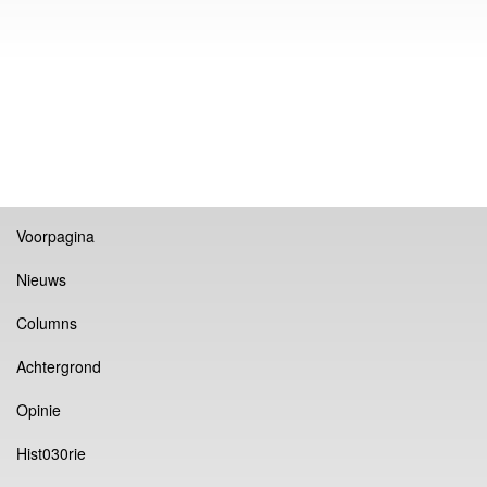
Voorpagina
Nieuws
Columns
Achtergrond
Opinie
Hist030rie