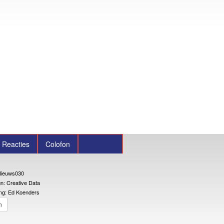
Reacties
Colofon
ieuws030
n: Creative Data
ng: Ed Koenders
n