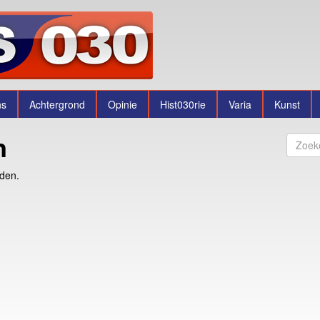
ns
Achtergrond
Opinie
Hist030rie
Varia
Kunst
n
nden.