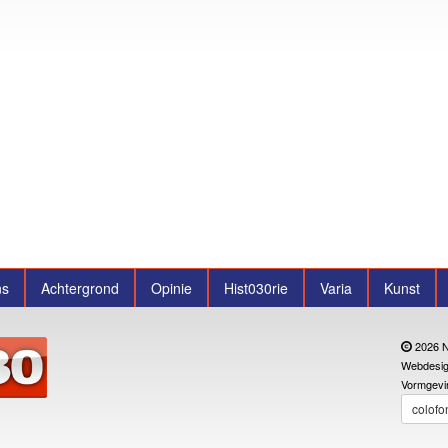
ns
Achtergrond
Opinie
Hist030rie
Varia
Kunst
2026 N
Webdesig
Vormgevi
colofo