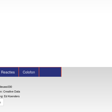
Reacties
Colofon
ieuws030
n: Creative Data
ng: Ed Koenders
n