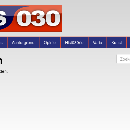
ns
Achtergrond
Opinie
Hist030rie
Varia
Kunst
n
nden.