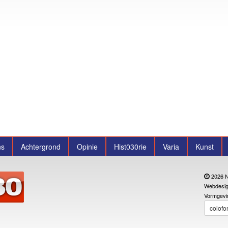
ns
Achtergrond
Opinie
Hist030rie
Varia
Kunst
2026 N
Webdesig
Vormgevi
colofo