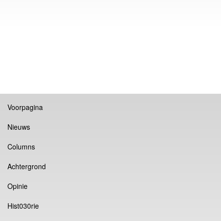
Voorpagina
Nieuws
Columns
Achtergrond
Opinie
Hist030rie