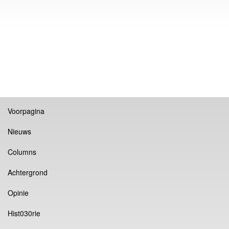
Voorpagina
Nieuws
Columns
Achtergrond
Opinie
Hist030rie