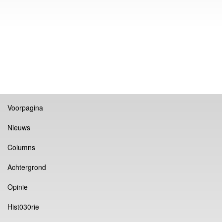
Voorpagina
Nieuws
Columns
Achtergrond
Opinie
Hist030rie